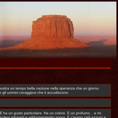
nostra un tempo bella nazione nella speranza che un giorno
e gli uomini coraggiosi che li accudiscono.
o. E ha un gusto particolare. Ha un colore. E un profumo... e mi
potevi sdraiarti e addormentartici sopra. E c'erano cieli azzurri e