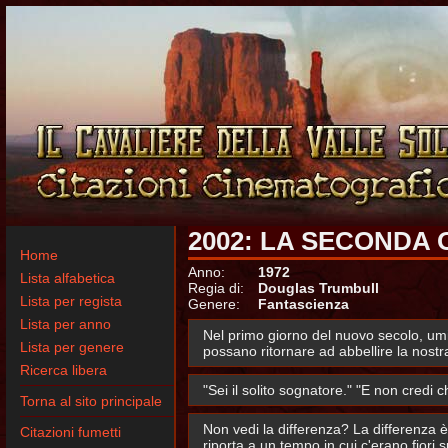
2002: LA SECONDA 
Home
Anno:
1972
Lista alfabetica
Regia di:
Douglas Trumbull
Lista per regista
Genere:
Fantascienza
Lista per anno
Nel primo giorno del nuovo secolo, um
Lista per genere
possano ritornare ad abbellire la nostra
Ricerca libera
"Sei il solito sognatore." "E non cred
Torna al sito principale
Non vedi la differenza? La differenza è 
Citazioni fumetti
riporta a un tempo in cui c'erano fiori 