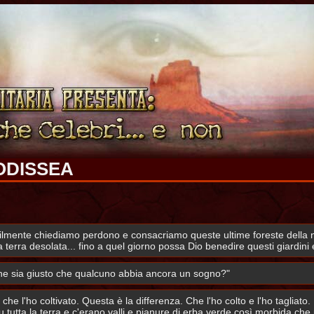
ODISSEA
ilmente chiediamo perdono e consacriamo queste ultime foreste della 
 terra desolata... fino a quel giorno possa Dio benedire questi giardini 
i che sia giusto che qualcuno abbia ancora un sogno?"
che l'ho coltivato. Questa è la differenza. Che l'ho colto e l'ho tagliat
su tutta la terra e c'erano valli e pianure di erba verde così morbida che 