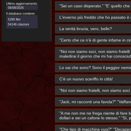
Ultimo aggiornamento:
"Sei un caso disperato." "E' quello che
06/08/2026
Il database contiene:
L'inverno più freddo che ho passato è 
5285 film
54146 citazioni
La verità brucia, vero, bello?
"Certo che ce n'è di gente infame in ci
"Noi non siamo soci, non siamo fratell
maledirai il giorno che mi hai conosciut
Lo sai che sono? Sono il peggior nemico
C'è un nuovo sceriffo in città!
"Noi non siamo fratelli, non siamo soci
"Jack, mi racconti una favola?" "Vaff
"A me non me ne frega niente di fare be
dollari e sei un cafone lo stesso." "Sì,
"Che tipo di macchina vuoi?" "Decappott