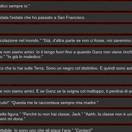
 dico sempre io."
stata l'estate che ho passato a San Francisco.
rcolazione nel mondo." "Già, d'altra parte se non ci fosse, noi saremmo 
i e non siamo amici. Io ti tengo fuori fino a quando Ganz non viene rinc
o." "Io già lo maledico."
 che tu hai sulla Terra. Sono un negro col distintivo. E quindi sono aut
 e non siamo amici. E se Ganz se la svigna col malloppo, ti pentirai di 
anculo!" "Questa me la raccontava sempre mia madre."
lla figura." "Perché tu non hai classe, Jack." "Aahh, la classe non è u
 però mi dona."
abile. Io sono uno che gli piace l'aria." "Contaci!"