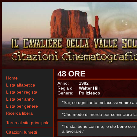
48 ORE
Home
Anno:
1982
Lista alfabetica
Regia di:
Walter Hill
Lista per regista
Genere:
Poliziesco
Lista per anno
"Sai, se ogni tanto mi facessi venire a 
Lista per genere
Ricerca libera
"Che modo di merda per cominciare la g
Torna al sito principale
"Tu stai bene con me, io sto bene con
a lavorare."
Citazioni fumetti