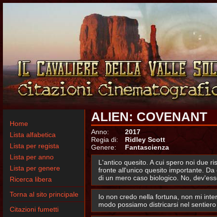
ALIEN: COVENANT
Home
Anno:
2017
Lista alfabetica
Regia di:
Ridley Scott
Lista per regista
Genere:
Fantascienza
Lista per anno
L'antico quesito. A cui spero noi due ri
Lista per genere
fronte all'unico quesito importante. Da
di un mero caso biologico. No, dev'esse
Ricerca libera
Torna al sito principale
Io non credo nella fortuna, non mi inte
modo possiamo districarsi nel sentiero 
Citazioni fumetti