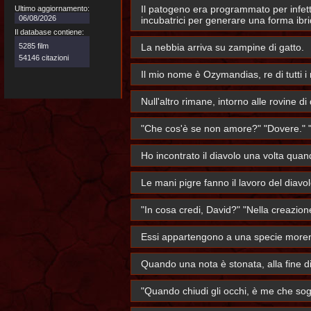
Il patogeno era programmato per infetta
Ultimo aggiornamento:
06/08/2026
incubatrici per generare una forma ibr
Il database contiene:
5285 film
La nebbia arriva su zampine di gatto.
54146 citazioni
Il mio nome è Ozymandias, re di tutti i 
Null'altro rimane, intorno alle rovine di
"Che cos'è se non amore?" "Dovere." "
Ho incontrato il diavolo una volta qua
Le mani pigre fanno il lavoro del diavol
"In cosa credi, David?" "Nella creazion
Essi appartengono a una specie moren
Quando una nota è stonata, alla fine dis
"Quando chiudi gli occhi, è me che sog