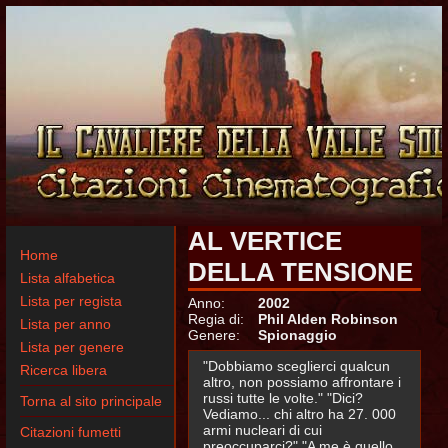
AL VERTICE
Home
DELLA TENSIONE
Lista alfabetica
Lista per regista
Anno:
2002
Regia di:
Phil Alden Robinson
Lista per anno
Genere:
Spionaggio
Lista per genere
"Dobbiamo sceglierci qualcun
Ricerca libera
altro, non possiamo affrontare i
russi tutte le volte." "Dici?
Torna al sito principale
Vediamo... chi altro ha 27. 000
armi nucleari di cui
Citazioni fumetti
preoccuparci?" "A me è quello