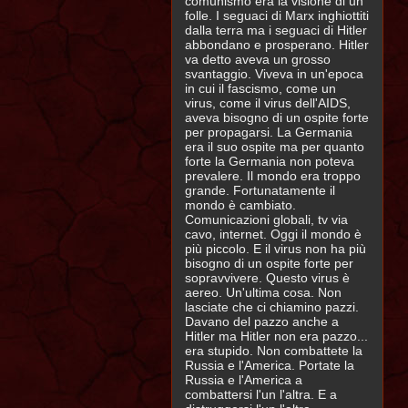
comunismo era la visione di un
folle. I seguaci di Marx inghiottiti
dalla terra ma i seguaci di Hitler
abbondano e prosperano. Hitler
va detto aveva un grosso
svantaggio. Viveva in un'epoca
in cui il fascismo, come un
virus, come il virus dell'AIDS,
aveva bisogno di un ospite forte
per propagarsi. La Germania
era il suo ospite ma per quanto
forte la Germania non poteva
prevalere. Il mondo era troppo
grande. Fortunatamente il
mondo è cambiato.
Comunicazioni globali, tv via
cavo, internet. Oggi il mondo è
più piccolo. E il virus non ha più
bisogno di un ospite forte per
sopravvivere. Questo virus è
aereo. Un'ultima cosa. Non
lasciate che ci chiamino pazzi.
Davano del pazzo anche a
Hitler ma Hitler non era pazzo...
era stupido. Non combattete la
Russia e l'America. Portate la
Russia e l'America a
combattersi l'un l'altra. E a