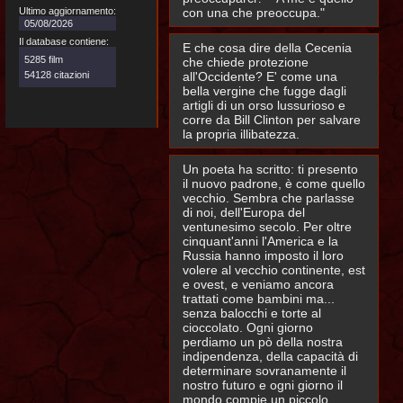
Ultimo aggiornamento:
con una che preoccupa."
05/08/2026
Il database contiene:
E che cosa dire della Cecenia
5285 film
che chiede protezione
54128 citazioni
all'Occidente? E' come una
bella vergine che fugge dagli
artigli di un orso lussurioso e
corre da Bill Clinton per salvare
la propria illibatezza.
Un poeta ha scritto: ti presento
il nuovo padrone, è come quello
vecchio. Sembra che parlasse
di noi, dell'Europa del
ventunesimo secolo. Per oltre
cinquant'anni l'America e la
Russia hanno imposto il loro
volere al vecchio continente, est
e ovest, e veniamo ancora
trattati come bambini ma...
senza balocchi e torte al
cioccolato. Ogni giorno
perdiamo un pò della nostra
indipendenza, della capacità di
determinare sovranamente il
nostro futuro e ogni giorno il
mondo compie un piccolo