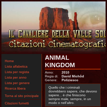
ANIMAL
Home
KINGDOM
Lista alfabetica
Lista per regista
Anno:
2010
Regia di:
David Michôd
Lista per anno
Genere:
Poliziesco
Lista per genere
Quello che i criminali
Ricerca libera
dovrebbero sapere, che devono
sapere... è che finiscono
Torna al sito principale
sempre male, sempre, in un
modo o nell'altro.
Citazioni fumetti