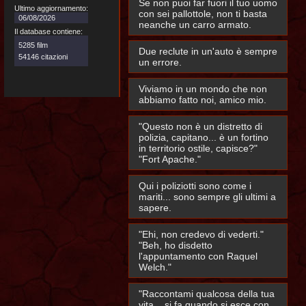
Se non puoi far fuori il tuo uomo
Ultimo aggiornamento:
con sei pallottole, non ti basta
06/08/2026
neanche un carro armato.
Il database contiene:
5285 film
Due reclute in un'auto è sempre
54146 citazioni
un errore.
Viviamo in un mondo che non
abbiamo fatto noi, amico mio.
"Questo non è un distretto di
polizia, capitano... è un fortino
in territorio ostile, capisce?"
"Fort Apache."
Qui i poliziotti sono come i
mariti... sono sempre gli ultimi a
sapere.
"Ehi, non credevo di vederti."
"Beh, ho disdetto
l'appuntamento con Raquel
Welch."
"Raccontami qualcosa della tua
vita... si fa quando si esce con