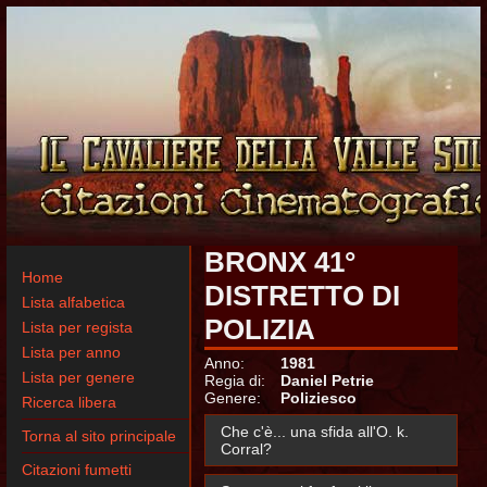
BRONX 41°
Home
DISTRETTO DI
Lista alfabetica
POLIZIA
Lista per regista
Lista per anno
Anno:
1981
Lista per genere
Regia di:
Daniel Petrie
Genere:
Poliziesco
Ricerca libera
Che c'è... una sfida all'O. k.
Torna al sito principale
Corral?
Citazioni fumetti