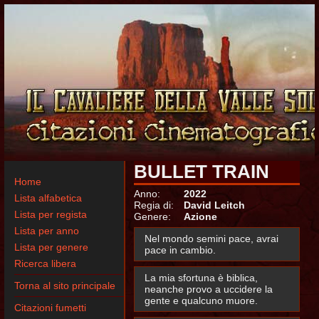
BULLET TRAIN
Home
Anno:
2022
Lista alfabetica
Regia di:
David Leitch
Lista per regista
Genere:
Azione
Lista per anno
Nel mondo semini pace, avrai
Lista per genere
pace in cambio.
Ricerca libera
La mia sfortuna è biblica,
Torna al sito principale
neanche provo a uccidere la
gente e qualcuno muore.
Citazioni fumetti