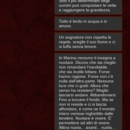
Solo il più determinato degli
uomini può conquistare le vette
e raggiungere la grandezza.
Tutto è lecito in acqua e in
amore.
Un sognatore non rispetta le
regole, sceglie il suo fiume e ci
si tuffa senza timore.
In Marina nessuno ti insegna a
nuotare. Dicono che sia meglio
non rimandare l'inevitabile...
che sia inutile lottare. Forse
hanno ragione. Forse non c'è
nulla dall'altra parte. Nessuna
luce che ci guidi. Allora che
senso ha resistere? Meglio
lasciarsi andare. Abbandonarsi.
Fino a toccare il fondo. Ma se
non si resiste e ci si lascia
affondare, è come se il mondo
intero venisse inghiottito dalle
tenebre. Nuotare è vivere. E'
permettere ad altri di vivere.
Allora nuota... avanti... nuota...