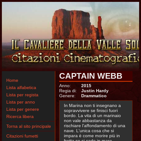
CAPTAIN WEBB
Home
Anno:
2015
Lista alfabetica
Regia di:
Justin Hardy
Lista per regista
Genere:
Drammatico
Lista per anno
In Marina non ti insegnano a
Lista per genere
sopravvivere se finisci fuori
bordo. La vita di un marinaio
Ricerca libera
non vale abbastanza da
rischiare l'affondamento di una
Torna al sito principale
nave. L'unica cosa che si
impara è come morire più in
Citazioni fumetti
fretta se si cade in mare.