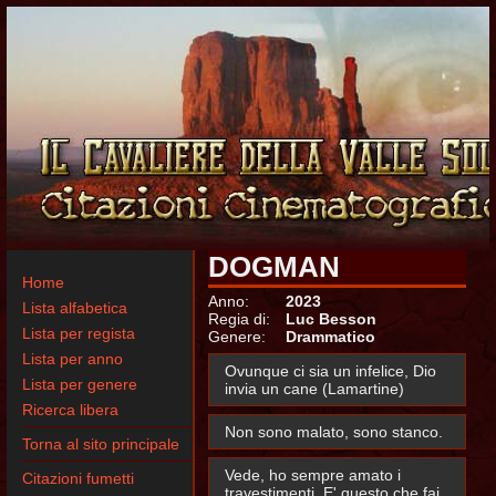
DOGMAN
Home
Anno:
2023
Lista alfabetica
Regia di:
Luc Besson
Lista per regista
Genere:
Drammatico
Lista per anno
Ovunque ci sia un infelice, Dio
Lista per genere
invia un cane (Lamartine)
Ricerca libera
Non sono malato, sono stanco.
Torna al sito principale
Vede, ho sempre amato i
Citazioni fumetti
travestimenti. E' questo che fai