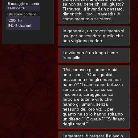
se non sai bene chi sei, giusto?
Ultimo aggiornamento:
06/08/2026
Ti travesti, ti inventi un passato,
dimentichi il tuo... travestirsi è
Il database contiene:
come mentire a se stessi.
5285 film
54146 citazioni
In generale, un travestimento si
usa per nascondere quello che
non vogliamo vedere.
La vita non è un lungo fiume
tranquillo.
"Più conosco gli umani e più
amo i cani." "Quali qualità
possiedono che gli umani non
hanno?" "I cani hanno bellezza
senza vanità, forza senza
insolenza, coraggio senza
ferocia e tutte le virtù che
hanno gli umani, senza
nessuno dei loro vizi... per
quanto ne so io hanno soltanto
un difetto." "E quale?" "Si fidano
degli umani."
Lamentarsi è pregare il diavolo.