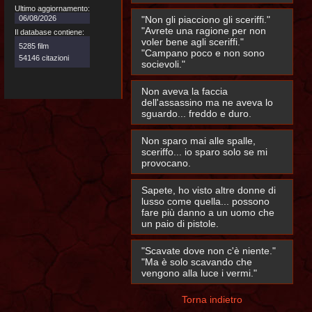
Ultimo aggiornamento:
06/08/2026
"Non gli piacciono gli sceriffi."
"Avrete una ragione per non
Il database contiene:
voler bene agli sceriffi."
5285 film
"Campano poco e non sono
54146 citazioni
socievoli."
Non aveva la faccia
dell'assassino ma ne aveva lo
sguardo... freddo e duro.
Non sparo mai alle spalle,
sceriffo... io sparo solo se mi
provocano.
Sapete, ho visto altre donne di
lusso come quella... possono
fare più danno a un uomo che
un paio di pistole.
"Scavate dove non c'è niente."
"Ma è solo scavando che
vengono alla luce i vermi."
Torna indietro