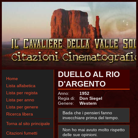
DUELLO AL RIO
Home
D'ARGENTO
Lista alfabetica
Lista per regista
Anno:
1952
Regia di:
Don Siegel
Lista per anno
Genere:
Western
Lista per genere
Bada che i pensieri fanno
Ricerca libera
invecchiare prima del tempo.
Torna al sito principale
Non ho mai avuto molto rispetto
Citazioni fumetti
delle sue opinioni.