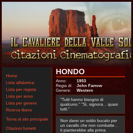
HONDO
Home
Anno:
1953
Lista alfabetica
Regia di:
John Farrow
Lista per regista
Genere:
Western
Lista per anno
"Tutti hanno bisogno di
Lista per genere
qualcuno." "Sì, signora... quasi
tutti."
Ricerca libera
Torna al sito principale
Non darei un soldo bucato per
un cavallo che non combatte...
Citazioni fumetti
ti pianterebbe alla prima