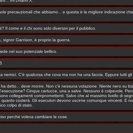
rò... mi chiami X.
ole precauzionali che abbiamo... e questa è la migliore indicazione che
Il come e il chi sono solo diversivi per il pubblico.
à, signor Garrison, è proprio la guerra.
siede nel suo potenziale bellico.
3.
emici. C'è qualcosa che cova ma non ha una faccia. Eppure tutti gli ad
 ha detto... deve morire. Non c'è nessuna votazione. Niente nero su b
 d'esecuzione? Cinque cartucce, una a salve. Nessuno è colpevole. Per
i sono collegamenti compromettenti. Salvo che al massimo livello di segr
 quanto costerà. Gli esecutori devono uscirne comunque vincenti. E n
co colpo di stato.
ciso perché voleva cambiare le cose.