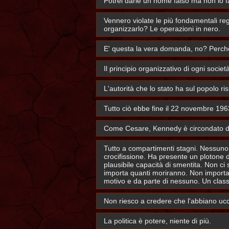
Potrei darle un nome falso ma non lo fa
Vennero violate le più fondamentali reg
organizzarlo? Le operazioni in nero.
E' questa la vera domanda, no? Perché? 
Il principio organizzativo di ogni societ
L'autorità che lo stato ha sul popolo ri
Tutto ciò ebbe fine il 22 novembre 196
Come Cesare, Kennedy è circondato da n
Tutto a compartimenti stagni. Nessuno
crocifissione. Ha presente un plotone
plausibile capacità di smentita. Non c
importa quanti moriranno. Non importa
motivo e da parte di nessuno. Un classi
Non riesco a credere che l'abbiano uc
La politica è potere, niente di più.