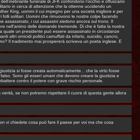
re dell'inebriante funerale di JFK confondono l'occhio e offuscano
litario in cerca di attenzione che la ottenne uccidendo un
uther King, uomini il cui impegno per una società migliore e per
i folli solitari. Uomini che rimuovono le nostre colpe facendo
one assassinato, i cui assassini siedono ancora sul trono. Il
cere nell'animo delle domande tremende. Di che è fatta la nostra
ella quale un presidente può essere assassinato in circostanze
ltri omicidi politici camuffati da infarto, suicidio, cancro,
no? Il tradimento mai prospererà scriveva un poeta inglese. E
iustizia si fosse creata automaticamente... che la virtù fosse
falso. Sono gli esseri umani che devono creare la giustizia e
battere contro il potere con grave rischio personale.
a verità, se non potremo rispettare il cuore di questa gente allora
n vi chiedete cosa può fare il paese per voi ma che cosa