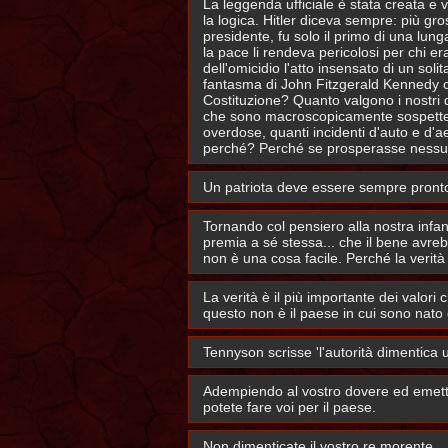
La leggenda ufficiale è stata creata e v
la logica. Hitler diceva sempre: più gr
presidente, fu solo il primo di una lun
la pace li rendeva pericolosi per chi er
dell'omicidio l'atto insensato di un soli
fantasma di John Fitzgerald Kennedy ci
Costituzione? Quanto valgono i nostri d
che sono macroscopicamente sospette men
overdose, quanti incidenti d'auto e d'
perché? Perché se prosperasse nessu
Un patriota deve essere sempre pronto
Tornando col pensiero alla nostra infan
premia a sé stessa... che il bene avre
non è una cosa facile. Perché la verit
La verità è il più importante dei valori
questo non è il paese in cui sono nato 
Tennyson scrisse 'l'autorità dimentica 
Adempiendo al vostro dovere ed emette
potete fare voi per il paese.
Non dimenticate il vostro re morente.