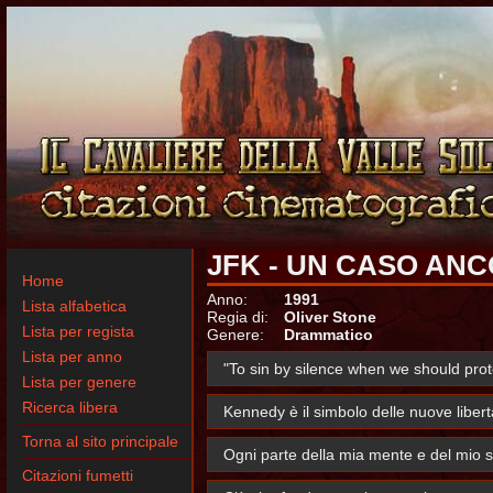
JFK - UN CASO AN
Home
Anno:
1991
Lista alfabetica
Regia di:
Oliver Stone
Lista per regista
Genere:
Drammatico
Lista per anno
"To sin by silence when we should pro
Lista per genere
Ricerca libera
Kennedy è il simbolo delle nuove liber
Torna al sito principale
Ogni parte della mia mente e del mio spi
Citazioni fumetti