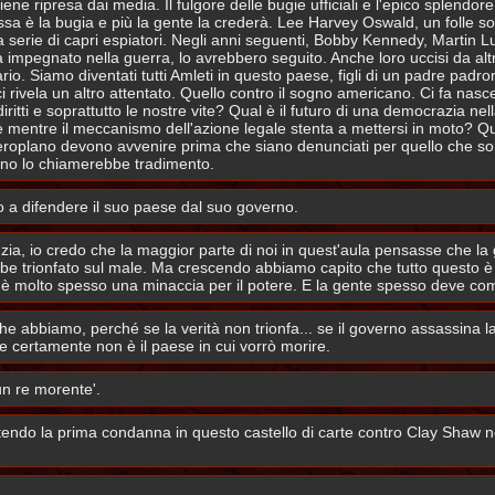
iene ripresa dai media. Il fulgore delle bugie ufficiali e l'epico splendo
ossa è la bugia e più la gente la crederà. Lee Harvey Oswald, un folle so
ga serie di capri espiatori. Negli anni seguenti, Bobby Kennedy, Martin L
a impegnato nella guerra, lo avrebbero seguito. Anche loro uccisi da altr
tario. Siamo diventati tutti Amleti in questo paese, figli di un padre padr
 rivela un altro attentato. Quello contro il sogno americano. Ci fa nas
iritti e soprattutto le nostre vite? Qual è il futuro di una democrazia n
tre il meccanismo dell'azione legale stenta a mettersi in moto? Quanti a
aeroplano devono avvenire prima che siano denunciati per quello che so
no lo chiamerebbe tradimento.
 a difendere il suo paese dal suo governo.
zia, io credo che la maggior parte di noi in quest'aula pensasse che la g
bbe trionfato sul male. Ma crescendo abbiamo capito che tutto questo è 
à è molto spesso una minaccia per il potere. E la gente spesso deve com
 che abbiamo, perché se la verità non trionfa... se il governo assassina l
e certamente non è il paese in cui vorrò morire.
un re morente'.
ndo la prima condanna in questo castello di carte contro Clay Shaw no