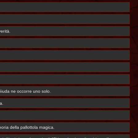
erità.
Giuda ne occorre uno solo.
a.
oria della pallottola magica.