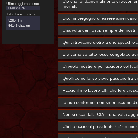
Ciò che fondamentalmente ci accomuna è c
Ultimo aggiornamento:
mortali.
06/08/2026
Il database contiene:
Dio, mi vergogno di essere americano 
5285 film
54146 citazioni
Una volta dei nostri, sempre dei nostri.
Qui ci troviamo dietro a uno specchio a
Era come se tutto fosse congelato. Se
Ci vuole mestiere per uccidere col fuc
Quelli come lei se piove passano fra un
Faccio il mio lavoro affinché loro cresc
Io non confermo, non smentisco né dis
Non si esce dalla CIA... una volta aggan
Chi ha ucciso il presidente? E' un mis