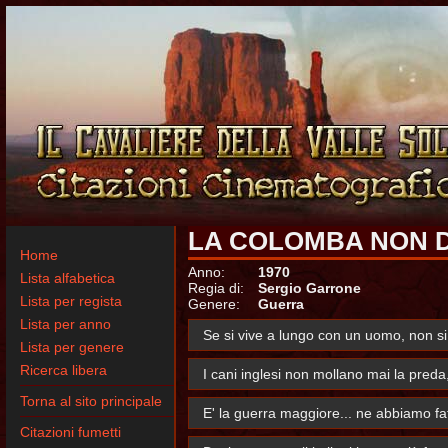
LA COLOMBA NON 
Home
Anno:
1970
Lista alfabetica
Regia di:
Sergio Garrone
Lista per regista
Genere:
Guerra
Lista per anno
Se si vive a lungo con un uomo, non si
Lista per genere
Ricerca libera
I cani inglesi non mollano mai la preda,
Torna al sito principale
E' la guerra maggiore... ne abbiamo fa
Citazioni fumetti