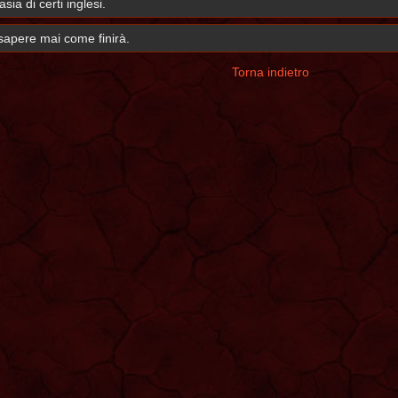
sia di certi inglesi.
 sapere mai come finirà.
Torna indietro