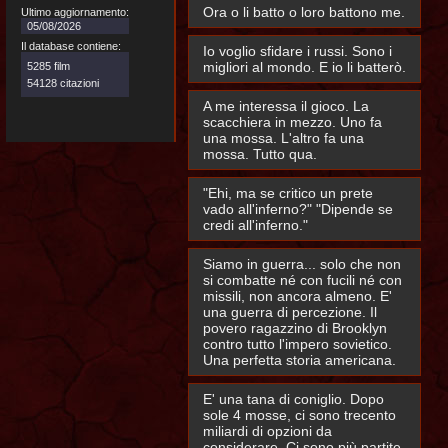
Ora o li batto o loro battono me.
Ultimo aggiornamento:
05/08/2026
Il database contiene:
Io voglio sfidare i russi. Sono i
migliori al mondo. E io li batterò.
5285 film
54128 citazioni
A me interessa il gioco. La
scacchiera in mezzo. Uno fa
una mossa. L'altro fa una
mossa. Tutto qua.
"Ehi, ma se critico un prete
vado all'inferno?" "Dipende se
credi all'inferno."
Siamo in guerra... solo che non
si combatte né con fucili né con
missili, non ancora almeno. E'
una guerra di percezione. Il
povero ragazzino di Brooklyn
contro tutto l'impero sovietico.
Una perfetta storia americana.
E' una tana di coniglio. Dopo
sole 4 mosse, ci sono trecento
miliardi di opzioni da
considerare. Ci sono più partite