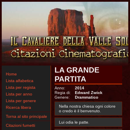
LA GRANDE
Home
PARTITA
Lista alfabetica
Lista per regista
Anno:
2014
Regia di:
Edward Zwick
Lista per anno
Genere:
Drammatico
Lista per genere
Nella nostra chiesa ogni colore
Ricerca libera
o credo è il benvenuto.
Torna al sito principale
Lui odia le patte.
Citazioni fumetti