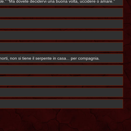
urale." "Ma dovete decidervi una buona volta, uccidere o amare."
orti, non si tiene il serpente in casa... per compagnia.