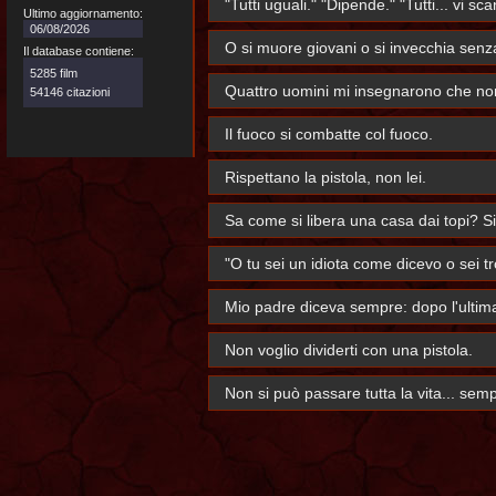
"Tutti uguali." "Dipende." "Tutti... vi
Ultimo aggiornamento:
06/08/2026
O si muore giovani o si invecchia senz
Il database contiene:
5285 film
Quattro uomini mi insegnarono che non 
54146 citazioni
Il fuoco si combatte col fuoco.
Rispettano la pistola, non lei.
Sa come si libera una casa dai topi? Si
"O tu sei un idiota come dicevo o sei t
Mio padre diceva sempre: dopo l'ultima
Non voglio dividerti con una pistola.
Non si può passare tutta la vita... se