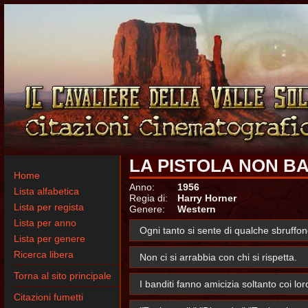
LA PISTOLA NON B
Home
Anno:
1956
Lista alfabetica
Regia di:
Harry Horner
Lista per regista
Genere:
Western
Lista per anno
Ogni tanto si sente di qualche sbruffon
Lista per genere
Ricerca libera
Non ci si arrabbia con chi si rispetta.
Torna al sito principale
I banditi fanno amicizia soltanto coi loro
Citazioni fumetti