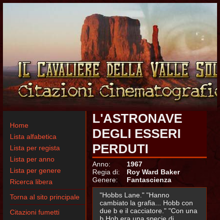
L'ASTRONAVE
Home
DEGLI ESSERI
Lista alfabetica
PERDUTI
Lista per regista
Lista per anno
Anno:
1967
Lista per genere
Regia di:
Roy Ward Baker
Genere:
Fantascienza
Ricerca libera
"Hobbs Lane." "Hanno
Torna al sito principale
cambiato la grafia... Hobb con
due b e il cacciatore." "Con una
Citazioni fumetti
b Hob era una specie di