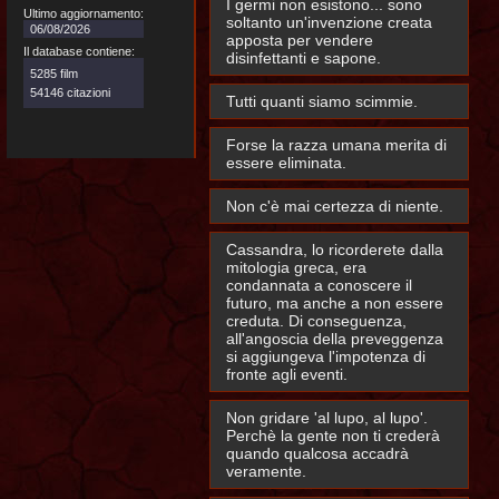
I germi non esistono... sono
Ultimo aggiornamento:
soltanto un'invenzione creata
06/08/2026
apposta per vendere
Il database contiene:
disinfettanti e sapone.
5285 film
54146 citazioni
Tutti quanti siamo scimmie.
Forse la razza umana merita di
essere eliminata.
Non c'è mai certezza di niente.
Cassandra, lo ricorderete dalla
mitologia greca, era
condannata a conoscere il
futuro, ma anche a non essere
creduta. Di conseguenza,
all'angoscia della preveggenza
si aggiungeva l'impotenza di
fronte agli eventi.
Non gridare 'al lupo, al lupo'.
Perchè la gente non ti crederà
quando qualcosa accadrà
veramente.