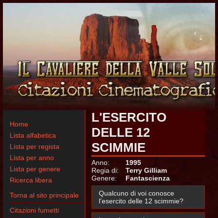
L'ESERCITO
Home
DELLE 12
Lista alfabetica
SCIMMIE
Lista per regista
Lista per anno
Anno:
1995
Lista per genere
Regia di:
Terry Gilliam
Genere:
Fantascienza
Ricerca libera
Qualcuno di voi conosce
Torna al sito principale
l'esercito delle 12 scimmie?
Citazioni fumetti