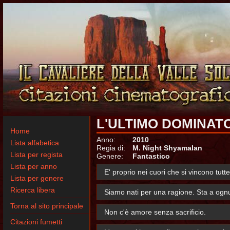
L'ULTIMO DOMINAT
Home
Anno:
2010
Lista alfabetica
Regia di:
M. Night Shyamalan
Lista per regista
Genere:
Fantastico
Lista per anno
E' proprio nei cuori che si vincono tutte
Lista per genere
Ricerca libera
Siamo nati per una ragione. Sta a ognu
Torna al sito principale
Non c'è amore senza sacrificio.
Citazioni fumetti