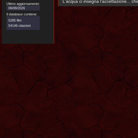
L'acqua ci insegna l'accettazione... c
Ultimo aggiornamento:
06/08/2026
Il database contiene:
5285 film
54146 citazioni