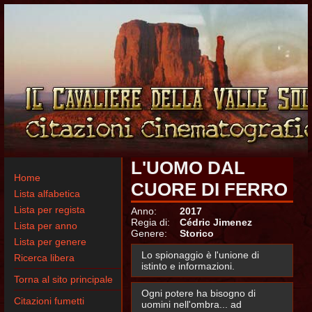
L'UOMO DAL
Home
CUORE DI FERRO
Lista alfabetica
Lista per regista
Anno:
2017
Regia di:
Cédric Jimenez
Lista per anno
Genere:
Storico
Lista per genere
Lo spionaggio è l'unione di
Ricerca libera
istinto e informazioni.
Torna al sito principale
Ogni potere ha bisogno di
Citazioni fumetti
uomini nell'ombra... ad