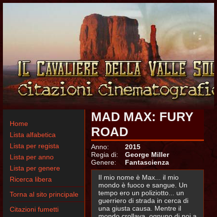
MAD MAX: FURY
Home
ROAD
Lista alfabetica
Lista per regista
Anno:
2015
Regia di:
George Miller
Lista per anno
Genere:
Fantascienza
Lista per genere
Il mio nome è Max... il mio
Ricerca libera
mondo è fuoco e sangue. Un
tempo ero un poliziotto... un
Torna al sito principale
guerriero di strada in cerca di
una giusta causa. Mentre il
Citazioni fumetti
mondo crollava, ognuno di noi a