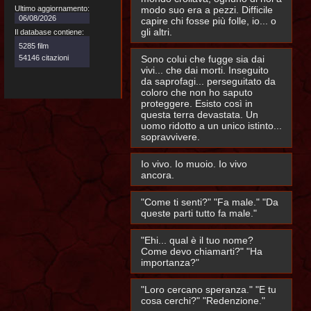
Ultimo aggiornamento:
modo suo era a pezzi. Difficile
06/08/2026
capire chi fosse più folle, io... o
gli altri.
Il database contiene:
5285 film
54146 citazioni
Sono colui che fugge sia dai
vivi... che dai morti. Inseguito
da saprofagi... perseguitato da
coloro che non ho saputo
proteggere. Esisto così in
questa terra devastata. Un
uomo ridotto a un unico istinto...
sopravvivere.
Io vivo. Io muoio. Io vivo
ancora.
"Come ti senti?" "Fa male." "Da
queste parti tutto fa male."
"Ehi... qual è il tuo nome?
Come devo chiamarti?" "Ha
importanza?"
"Loro cercano speranza." "E tu
cosa cerchi?" "Redenzione."