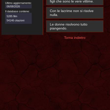
figli che sono le vere vittime.
Ultimo aggiornamento:
06/08/2026
Con le lacrime non si risolve
Il database contiene:
nulla.
5285 film
54146 citazioni
Le donne risolvono tutto
piangendo.
Torna indietro