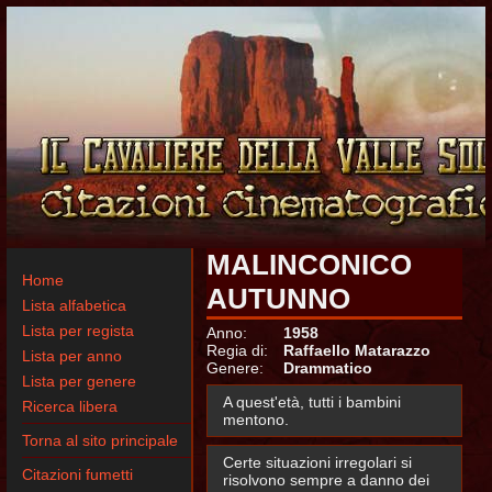
MALINCONICO
Home
AUTUNNO
Lista alfabetica
Lista per regista
Anno:
1958
Regia di:
Raffaello Matarazzo
Lista per anno
Genere:
Drammatico
Lista per genere
A quest'età, tutti i bambini
Ricerca libera
mentono.
Torna al sito principale
Certe situazioni irregolari si
Citazioni fumetti
risolvono sempre a danno dei