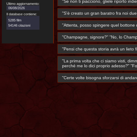
"Se non ti piacciono, gliele riporto indie
Ultimo aggiornamento:
06/08/2026
"S'è creato un gran baratro fra noi du
Il database contiene:
5285 film
"Attenta, posso spingere quel bottone
54146 citazioni
"Champagne, signore?" "No, lo Champa
"Pensi che questa storia avrà un lieto fi
"La prima volta che ci siamo visti, dim
perché me lo dici proprio adesso?" "Fors
"Certe volte bisogna sforzarsi di andar