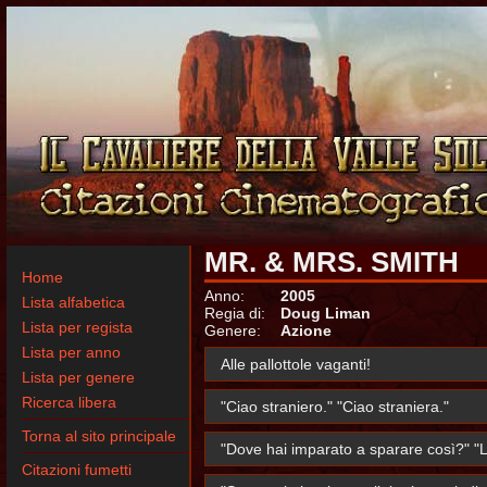
MR. & MRS. SMITH
Home
Anno:
2005
Lista alfabetica
Regia di:
Doug Liman
Lista per regista
Genere:
Azione
Lista per anno
Alle pallottole vaganti!
Lista per genere
Ricerca libera
"Ciao straniero." "Ciao straniera."
Torna al sito principale
"Dove hai imparato a sparare così?" "La
Citazioni fumetti