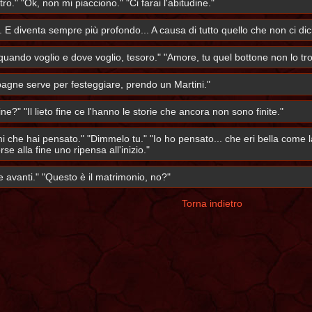
tro." "Ok, non mi piacciono." "Ci farai l'abitudine."
e. E diventa sempre più profondo... A causa di tutto quello che non ci 
 quando voglio e dove voglio, tesoro." "Amore, tu quel bottone non lo
gne serve per festeggiare, prendo un Martini."
ne?" "Il lieto fine ce l'hanno le storie che ancora non sono finite."
mi che hai pensato." "Dimmelo tu." "Io ho pensato... che eri bella come
e alla fine uno ripensa all'inizio."
e avanti." "Questo è il matrimonio, no?"
Torna indietro