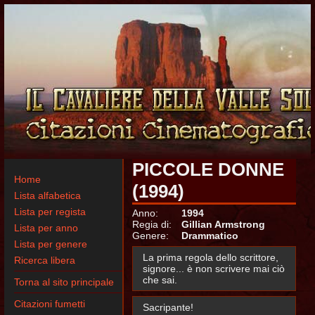
PICCOLE DONNE
Home
(1994)
Lista alfabetica
Lista per regista
Anno:
1994
Regia di:
Gillian Armstrong
Lista per anno
Genere:
Drammatico
Lista per genere
La prima regola dello scrittore,
Ricerca libera
signore... è non scrivere mai ciò
che sai.
Torna al sito principale
Citazioni fumetti
Sacripante!