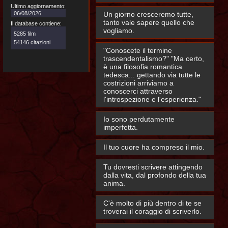
Ultimo aggiornamento:
06/08/2026
Un giorno cresceremo tutte,
tanto vale sapere quello che
Il database contiene:
vogliamo.
5285 film
54146 citazioni
"Conoscete il termine
trascendentalismo?" "Ma certo,
è una filosofia romantica
tedesca... gettando via tutte le
costrizioni arriviamo a
conoscerci attraverso
l'introspezione e l'esperienza."
Io sono perdutamente
imperfetta.
Il tuo cuore ha compreso il mio.
Tu dovresti scrivere attingendo
dalla vita, dal profondo della tua
anima.
C'è molto di più dentro di te se
troverai il coraggio di scriverlo.