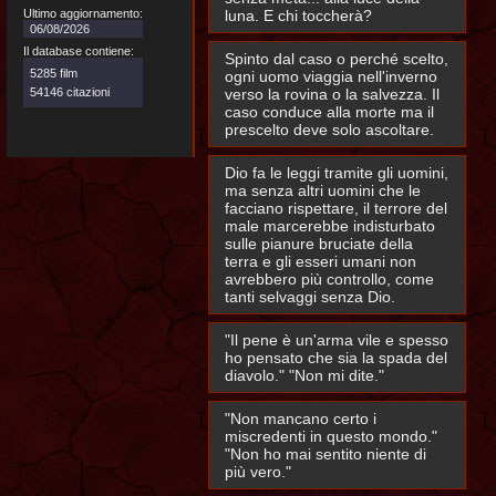
Ultimo aggiornamento:
luna. E chi toccherà?
06/08/2026
Il database contiene:
Spinto dal caso o perché scelto,
5285 film
ogni uomo viaggia nell'inverno
54146 citazioni
verso la rovina o la salvezza. Il
caso conduce alla morte ma il
prescelto deve solo ascoltare.
Dio fa le leggi tramite gli uomini,
ma senza altri uomini che le
facciano rispettare, il terrore del
male marcerebbe indisturbato
sulle pianure bruciate della
terra e gli esseri umani non
avrebbero più controllo, come
tanti selvaggi senza Dio.
"Il pene è un'arma vile e spesso
ho pensato che sia la spada del
diavolo." "Non mi dite."
"Non mancano certo i
miscredenti in questo mondo."
"Non ho mai sentito niente di
più vero."