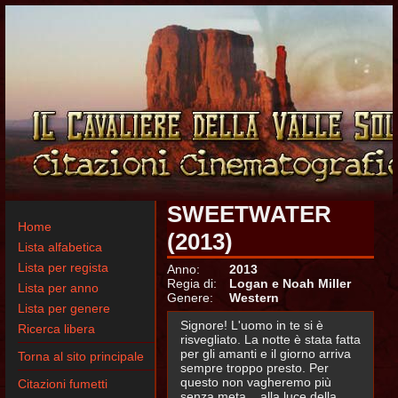
SWEETWATER
Home
(2013)
Lista alfabetica
Lista per regista
Anno:
2013
Regia di:
Logan e Noah Miller
Lista per anno
Genere:
Western
Lista per genere
Signore! L'uomo in te si è
Ricerca libera
risvegliato. La notte è stata fatta
per gli amanti e il giorno arriva
Torna al sito principale
sempre troppo presto. Per
questo non vagheremo più
Citazioni fumetti
senza meta... alla luce della