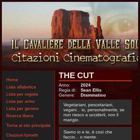
THE CUT
Home
Anno:
2024
Lista alfabetica
Regia di:
Sean Ellis
Lista per regista
Genere:
Drammatico
Lista per anno
Vegetariani, pescetariani,
Lista per genere
vegani... io, personalmente, se
non riesco a ucciderli, non li
Ricerca libera
mangio.
Torna al sito principale
Siamo io e te, è così che
Citazioni fumetti
faccio... o niente.