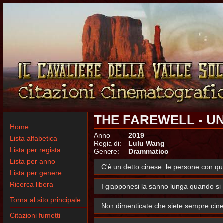
THE FAREWELL - U
Home
Anno:
2019
Lista alfabetica
Regia di:
Lulu Wang
Lista per regista
Genere:
Drammatico
Lista per anno
C'è un detto cinese: le persone con que
Lista per genere
Ricerca libera
I giapponesi la sanno lunga quando si t
Torna al sito principale
Non dimenticate che siete sempre cine
Citazioni fumetti