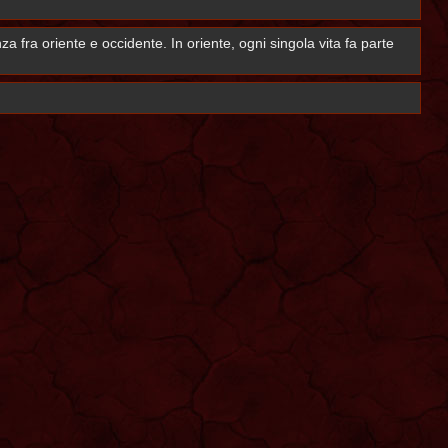
a fra oriente e occidente. In oriente, ogni singola vita fa parte