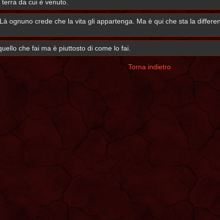
 terra da cui è venuto.
Là ognuno crede che la vita gli appartenga. Ma è qui che sta la differenz
quello che fai ma è piuttosto di come lo fai.
Torna indietro