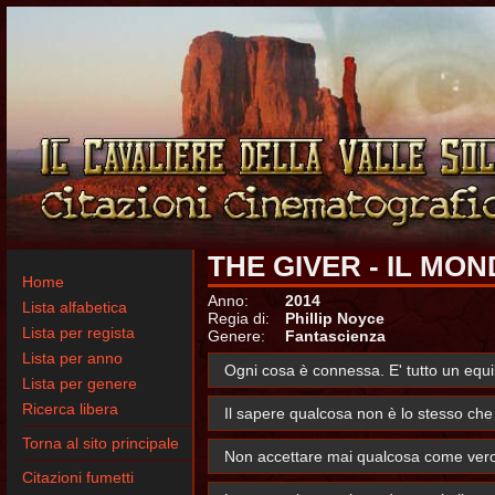
THE GIVER - IL MO
Home
Anno:
2014
Lista alfabetica
Regia di:
Phillip Noyce
Lista per regista
Genere:
Fantascienza
Lista per anno
Ogni cosa è connessa. E' tutto un equil
Lista per genere
Ricerca libera
Il sapere qualcosa non è lo stesso che
Torna al sito principale
Non accettare mai qualcosa come vero p
Citazioni fumetti