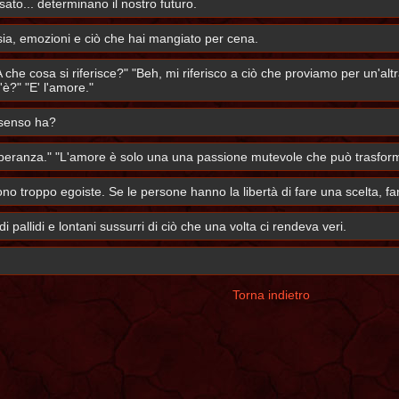
ato... determinano il nostro futuro.
asia, emozioni e ciò che hai mangiato per cena.
 che cosa si riferisce?" "Beh, mi riferisco a ciò che proviamo per un'a
è?" "E' l'amore."
 senso ha?
speranza." "L'amore è solo una una passione mutevole che può trasforma
 troppo egoiste. Se le persone hanno la libertà di fare una scelta, fann
i pallidi e lontani sussurri di ciò che una volta ci rendeva veri.
Torna indietro