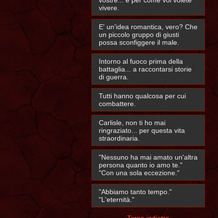
vostre... e per come voi volete
vivere.
E' un'idea romantica, vero? Che
un piccolo gruppo di giusti
possa sconfiggere il male.
Intorno al fuoco prima della
battaglia... a raccontarsi storie
di guerra.
Tutti hanno qualcosa per cui
combattere.
Carlisle, non ti ho mai
ringraziato... per questa vita
straordinaria.
"Nessuno ha mai amato un'altra
persona quanto io amo te."
"Con una sola eccezione."
"Abbiamo tanto tempo."
"L'eternità."