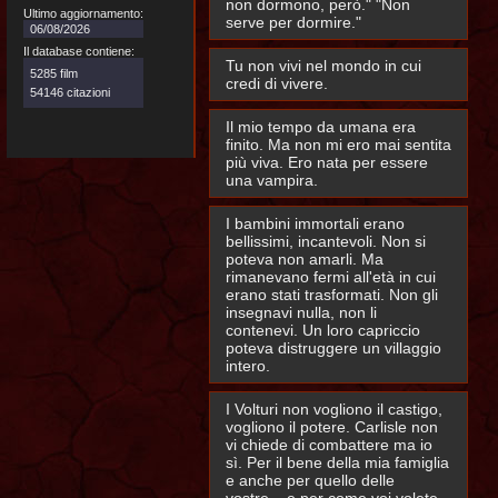
non dormono, però." "Non
Ultimo aggiornamento:
serve per dormire."
06/08/2026
Il database contiene:
Tu non vivi nel mondo in cui
5285 film
credi di vivere.
54146 citazioni
Il mio tempo da umana era
finito. Ma non mi ero mai sentita
più viva. Ero nata per essere
una vampira.
I bambini immortali erano
bellissimi, incantevoli. Non si
poteva non amarli. Ma
rimanevano fermi all'età in cui
erano stati trasformati. Non gli
insegnavi nulla, non li
contenevi. Un loro capriccio
poteva distruggere un villaggio
intero.
I Volturi non vogliono il castigo,
vogliono il potere. Carlisle non
vi chiede di combattere ma io
sì. Per il bene della mia famiglia
e anche per quello delle