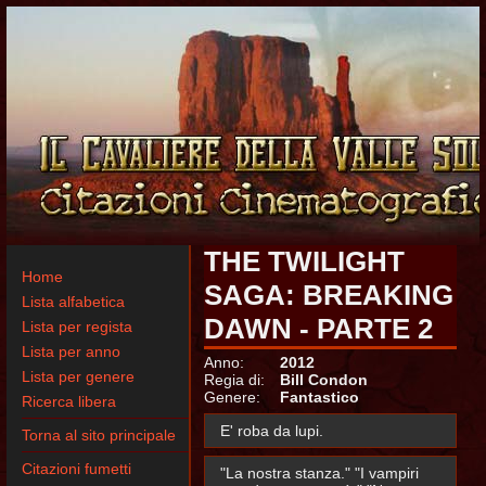
THE TWILIGHT
Home
SAGA: BREAKING
Lista alfabetica
DAWN - PARTE 2
Lista per regista
Lista per anno
Anno:
2012
Lista per genere
Regia di:
Bill Condon
Genere:
Fantastico
Ricerca libera
E' roba da lupi.
Torna al sito principale
Citazioni fumetti
"La nostra stanza." "I vampiri