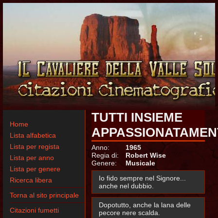
TUTTI INSIEME
Home
APPASSIONATAMEN
Lista alfabetica
Lista per regista
Anno:
1965
Regia di:
Robert Wise
Lista per anno
Genere:
Musicale
Lista per genere
Io fido sempre nel Signore...
Ricerca libera
anche nel dubbio.
Torna al sito principale
Dopotutto, anche la lana delle
Citazioni fumetti
pecore nere scalda.