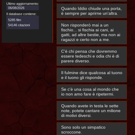
Ultimo aggiornamento:
06/08/2026
Quando Iddio chiude una porta,
è sempre per aprirne un'altra.
Il database contiene:
5285 film
Non risponderò mai a un
54146 citazioni
fischio... si fischia ai cani, ai
gatti, ad altre bestie, ma non ai
ragazzi e certo non a me.
C'è chi pensa che dovremmo
essere tedeschi e odia chi è di
parere diverso.
Il fulmine dice qualcosa al tuono
e il tuono gli risponde.
Se c'è una cosa al mondo che
io non amo fare è ripetermi.
Quando avete in testa le sette
note, potete cantare un milione
di motivi diversi.
Sono solo un simpatico
scroccone.