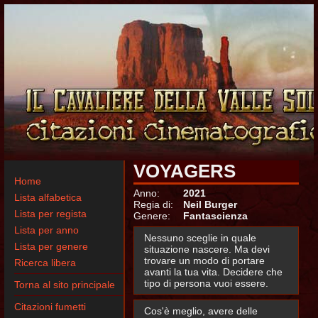
VOYAGERS
Home
Anno:
2021
Lista alfabetica
Regia di:
Neil Burger
Lista per regista
Genere:
Fantascienza
Lista per anno
Nessuno sceglie in quale
Lista per genere
situazione nascere. Ma devi
trovare un modo di portare
Ricerca libera
avanti la tua vita. Decidere che
tipo di persona vuoi essere.
Torna al sito principale
Citazioni fumetti
Cos'è meglio, avere delle