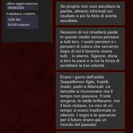
Ultimo aggiornamento:
Se proprio non vuoi ascoltare la
06/08/2026
partita, almeno informati sul
Il database contiene:
risultato e poi fa finta di averla
5285 film
ascoltata.
54146 citazioni
Nessuno di noi rimetterà piede
in questo stadio senza pensare
a tutti loro. I nostri pensieri e i
pensieri di coloro che verranno
dopo di noi li faranno vivere
tutti... in eterno. Signore, dona
a loro la pace e a noi la forza di
accettare la tua volontà.
Erano i giorni dell'addio.
Seppellimmo figlie, fratelli,
madri, padri e fidanzati. Le
lancette si muovevano ma il
tempo non passava. Il sole
sorgeva, le stelle brillavano, ma
il buio restava. Le voci di un
tempo si erano trasformate in
silenzio. I sogni e le speranze
per il futuro erano già un
ricordo del passato.