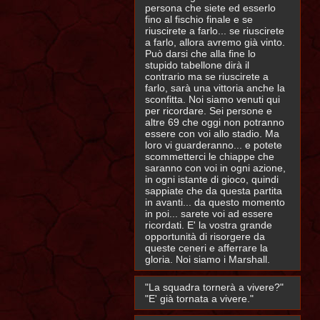
persona che siete ed esserlo
fino al fischio finale e se
riuscirete a farlo... se riuscirete
a farlo, allora avremo già vinto.
Può darsi che alla fine lo
stupido tabellone dirà il
contrario ma se riuscirete a
farlo, sarà una vittoria anche la
sconfitta. Noi siamo venuti qui
per ricordare. Sei persone e
altre 69 che oggi non potranno
essere con voi allo stadio. Ma
loro vi guarderanno... e potete
scommetterci le chiappe che
saranno con voi in ogni azione,
in ogni istante di gioco, quindi
sappiate che da questa partita
in avanti... da questo momento
in poi... sarete voi ad essere
ricordati. E' la vostra grande
opportunità di risorgere da
queste ceneri e afferrare la
gloria. Noi siamo i Marshall.
"La squadra tornerà a vivere?"
"E' già tornata a vivere."