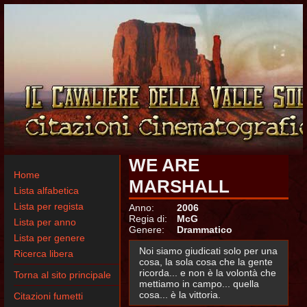
WE ARE
Home
MARSHALL
Lista alfabetica
Lista per regista
Anno:
2006
Regia di:
McG
Lista per anno
Genere:
Drammatico
Lista per genere
Noi siamo giudicati solo per una
Ricerca libera
cosa, la sola cosa che la gente
ricorda... e non è la volontà che
Torna al sito principale
mettiamo in campo... quella
cosa... è la vittoria.
Citazioni fumetti