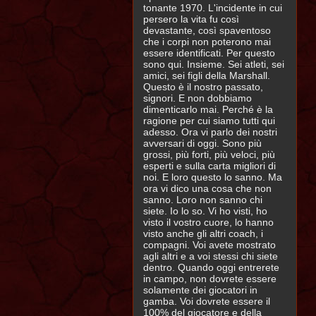
tonante 1970. L'incidente in cui
persero la vita fu così
devastante, così spaventoso
che i corpi non poterono mai
essere identificati. Per questo
sono qui. Insieme. Sei atleti, sei
amici, sei figli della Marshall.
Questo è il nostro passato,
signori. E non dobbiamo
dimenticarlo mai. Perché è la
ragione per cui siamo tutti qui
adesso. Ora vi parlo dei nostri
avversari di oggi. Sono più
grossi, più forti, più veloci, più
esperti e sulla carta migliori di
noi. E loro questo lo sanno. Ma
ora vi dico una cosa che non
sanno. Loro non sanno chi
siete. Io lo so. Vi ho visti, ho
visto il vostro cuore, lo hanno
visto anche gli altri coach, i
compagni. Voi avete mostrato
agli altri e a voi stessi chi siete
dentro. Quando oggi entrerete
in campo, non dovrete essere
solamente dei giocatori in
gamba. Voi dovrete essere il
100% del giocatore e della