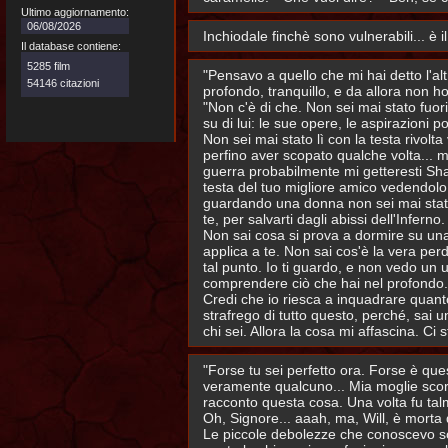
Ultimo aggiornamento:
06/08/2026
Inchiodale finchè sono vulnerabili... è i
Il database contiene:
5285 film
"Pensavo a quello che mi hai detto l'al
54146 citazioni
profondo, tranquillo, e da allora non h
"Non c'è di che. Non sei mai stato fuori 
su di lui: le sue opere, le aspirazioni 
Non sei mai stato lì con la testa rivolt
perfino aver scopato qualche volta... m
guerra probabilmente mi getteresti Sha
testa del tuo migliore amico vedendolo 
guardando una donna non sei mai stato d
te, per salvarti dagli abissi dell'Infer
Non sai cosa si prova a dormire su una 
applica a te. Non sai cos'è la vera pe
tal punto. Io ti guardo, e non vedo un 
comprendere ciò che hai nel profondo. M
Credi che io riesca a inquadrare quanto 
strafrego di tutto questo, perché, sai 
chi sei. Allora la cosa mi affascina. Ci
"Forse tu sei perfetto ora. Forse è ques
veramente qualcuno... Mia moglie scor
racconto questa cosa. Una volta fu talme
Oh, Signore... aaah, ma, Will, è morta
Le piccole debolezze che conoscevo sol