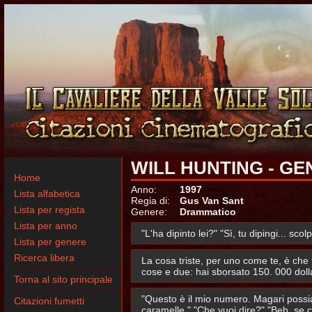
WILL HUNTING - GE
Home
Anno:
1997
Lista alfabetica
Regia di:
Gus Van Sant
Lista per regista
Genere:
Drammatico
Lista per anno
"L'ha dipinto lei?" "Sì, tu dipingi... s
Lista per genere
Ricerca libera
La cosa triste, per uno come te, è che 
cose e due: hai sborsato 150. 000 dolla
Torna al sito principale
"Questo è il mio numero. Magari possia
Citazioni fumetti
caramelle." "Che vuoi dire?" "Beh, se c