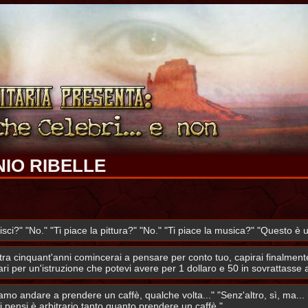
NIO RIBELLE
colpisci?" "No." "Ti piace la pittura?" "No." "Ti piace la musica?" "Questo
tra cinquant'anni comincerai a pensare per conto tuo, capirai finalment
ri per un'istruzione che potevi avere per 1 dollaro e 50 in sovrattasse a
mo andare a prendere un caffè, qualche volta..." "Senz'altro, sì, ma.
i pensi è arbitrario tanto quanto prendere un caffè."