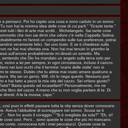
otte a pensarci. Poi ho capito una cosa e sono caduto in un sonno
Tu non hai la minima idea delle cose di cui parli." "Grazie tante."
 tutti i libri di arte mai scritti... Michelangelo. Sai tante cose
 scommetto che non sai dirmi che odore c'è nella Cappella Sistina.
, probabilmente mi faresti un compendio sulle tue preferenze, potrai
ntirsi veramente felici. Sei uno tosto. E se ti chiedessi sulla
 non ne hai mai sfiorata una. Non hai mai tenuto in grembo la
dessi sull'amore probabilmente mi diresti un sonetto. Ma
hi, sentendo che Dio ha mandato un angelo sulla terra solo per
i, vicino a lei per sempre, in ogni circostanza, incluso il cancro.
 nei tuoi occhi che il termine 'orario delle visite' non si
 ami te stesso. Dubito che tu abbia mai osato amare qualcuno a
 paura. Ma sei un genio, Will, chi lo nega questo. Nessuno può
o e hai fatto a pezzi la mia vita del cazzo. Sei orfano giusto?
ver Twist? Basta questo ad incasellarti? Personalmente, me ne
he libro del cazzo. A meno che tu non voglia parlare di te. Di
e diresti. A te la mossa, capo."
, così puoi in effetti passare tutta la vita senza dover conoscere
. Aveva l'abitudine di scoreggiare nel sonno. Scusa se ti
ì"... Non ho avuto il coraggio." "Si è svegliata da sola?" "Eh, sì!
ole cose così. Però... sono queste le cose che più mi mancano.
o conto, conosceva tutti i miei peccatucci. Queste cose la