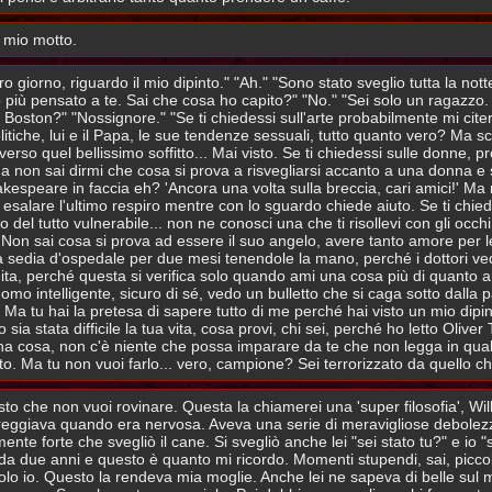
l mio motto.
tro giorno, riguardo il mio dipinto." "Ah." "Sono stato sveglio tutta la n
o più pensato a te. Sai che cosa ho capito?" "No." "Sei solo un ragazzo. 
Boston?" "Nossignore." "Se ti chiedessi sull'arte probabilmente mi citeresti
politiche, lui e il Papa, le sue tendenze sessuali, tutto quanto vero? Ma
a verso quel bellissimo soffitto... Mai visto. Se ti chiedessi sulle donne
a non sai dirmi che cosa si prova a risvegliarsi accanto a una donna e se
kespeare in faccia eh? 'Ancora una volta sulla breccia, cari amici!' Ma
esalare l'ultimo respiro mentre con lo sguardo chiede aiuto. Se ti chie
el tutto vulnerabile... non ne conosci una che ti risollevi con gli occ
no. Non sai cosa si prova ad essere il suo angelo, avere tanto amore per le
sedia d'ospedale per due mesi tenendole la mano, perché i dottori vedano
rdita, perché questa si verifica solo quando ami una cosa più di quanto
uomo intelligente, sicuro di sé, vedo un bulletto che si caga sotto dalla
a tu hai la pretesa di sapere tutto di me perché hai visto un mio dipint
sia stata difficile la tua vita, cosa provi, chi sei, perché ho letto Oli
una cosa, non c'è niente che possa imparare da te che non legga in qualc
 sto. Ma tu non vuoi farlo... vero, campione? Sei terrorizzato da quello ch
to che non vuoi rovinare. Questa la chiamerei una 'super filosofia', Will
eggiava quando era nervosa. Aveva una serie di meravigliose debolezze
nte forte che svegliò il cane. Si svegliò anche lei "sei stato tu?" e io "s
 da due anni e questo è quanto mi ricordo. Momenti stupendi, sai, picc
o io. Questo la rendeva mia moglie. Anche lei ne sapeva di belle sul mi