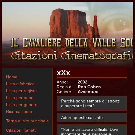
xXx
Home
Anno:
2002
Lista alfabetica
Regia di:
Rob Cohen
Lista per regista
Genere:
Avventura
Lista per anno
Perché sono sempre gli stronzi
Lista per genere
a superare i test?
Ricerca libera
Adoro queste cazzate.
Torna al sito principale
"Non è un lavoro difficile. Devi
Citazioni fumetti
incontrare delle persone e