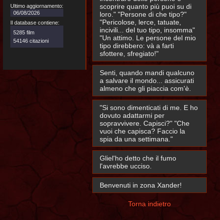
scoprire quanto più puoi su di
Ultimo aggiornamento:
06/08/2026
loro." "Persone di che tipo?"
"Pericolose, lerce, tatuate,
Il database contiene:
incivili... del tuo tipo, insomma"
5285 film
"Un attimo. Le persone del mio
54146 citazioni
tipo direbbero: và a farti
sfottere, sfregiato!"
Senti, quando mandi qualcuno
a salvare il mondo... assicurati
almeno che gli piaccia com'è.
"Si sono dimenticati di me. E ho
dovuto adattarmi per
sopravvivere. Capisci?" "Che
vuoi che capisca? Faccio la
spia da una settimana."
Gliel'ho detto che il fumo
l'avrebbe ucciso.
Benvenuti in zona Xander!
Torna indietro