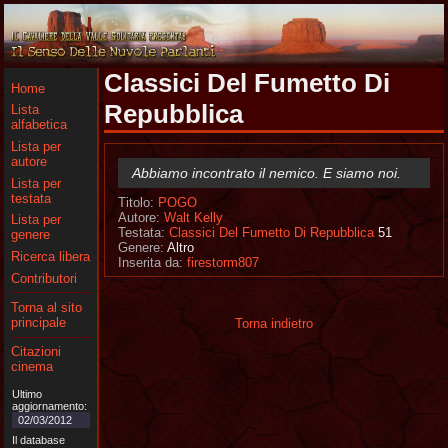
Classici Del Fumetto Di
Home
Repubblica
Lista
alfabetica
Lista per
autore
Abbiamo incontrato il nemico. E siamo noi.
Lista per
testata
Titolo:
POGO
Autore:
Walt Kelly
Lista per
Testata:
Classici Del Fumetto Di Repubblica
51
genere
Genere:
Altro
Ricerca libera
Inserita da:
firestorm807
Contributori
Torna al sito
principale
Torna indietro
Citazioni
cinema
Ultimo
aggiornamento:
02/03/2012
Il database