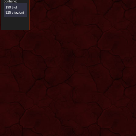
contiene:
199 titoli
925 citazioni