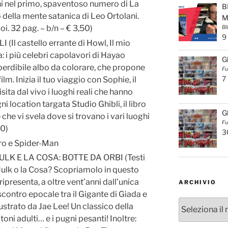
ini nel primo, spaventoso numero di La
B
o della mente satanica di Leo Ortolani.
M
i. 32 pag. – b/n – € 3,50)
BI
9
Il castello errante di Howl, Il mio
a: i più celebri capolavori di Hayao
G
perdibile albo da colorare, che propone
Fu
7
film. Inizia il tuo viaggio con Sophie, il
ita dal vivo i luoghi reali che hanno
i location targata Studio Ghibli, il libro
G
e vi svela dove si trovano i vari luoghi
Fu
00)
3
ro e Spider-Man
LK E LA COSA: BOTTE DA ORBI (Testi
 Hulk o la Cosa? Scopriamolo in questo
presenta, a oltre vent’anni dall’unica
ARCHIVIO
scontro epocale tra il Gigante di Giada e
Archivio
trato da Jae Lee! Un classico della
oni adulti… e i pugni pesanti! Inoltre: