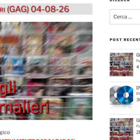
ieri (GAG) 04-08-26
Cerca:
POST RECEN
G
Fu
4
D
DV
3
G
Fu
gico
2