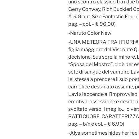
uno scontro classico tra i due 
Gerry Conway, Rich Buckler! C
# ¼ Giant-Size Fantastic Four 
pag. – col. – € 96,00)
-Naruto Color New
-UNA METEORA TRA I FIORI # 
figlia maggiore del Visconte 
decisione. Sua sorella minore, L
“Sposa del Mostro”, cioè per ess
sete di sangue del vampiro Lav
lei stessa a prendere il suo post
carnefice designato assume, per
Lavi si accende all’improvviso
emotiva, ossessione e desiderio
svoltato verso il meglio… o 
BATTICUORE, CARATTERIZZA
pag. – b/n e col. – € 6,90)
-Alya sometimes hides her feel