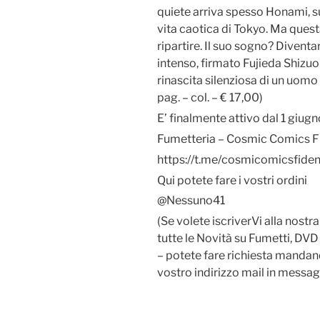
quiete arriva spesso Honami, sua
vita caotica di Tokyo. Ma quest
ripartire. Il suo sogno? Divent
intenso, firmato Fujieda Shizu
rinascita silenziosa di un uomo 
pag. – col. – € 17,00)
E’ finalmente attivo dal 1 giug
Fumetteria – Cosmic Comics F
https://t.me/cosmicomicsfide
Qui potete fare i vostri ordini
@Nessuno41
(Se volete iscriverVi alla nostr
tutte le Novità su Fumetti, DVD
– potete fare richiesta manda
vostro indirizzo mail in messag