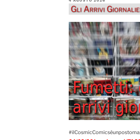
4 AGOSTO 2026
IL
Gli Arrivi Giornal
#ilCosmicComicsèunpostoma