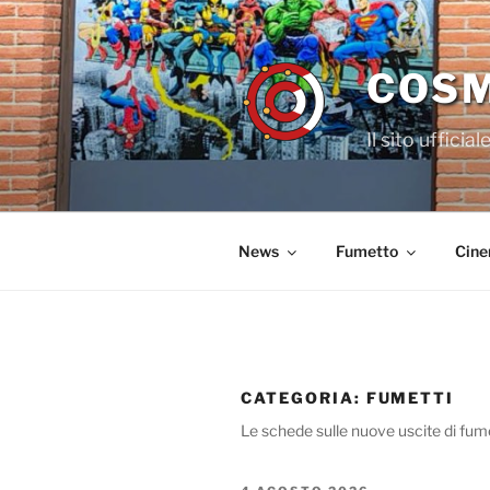
Salta
al
contenuto
COSM
Il sito uffic
News
Fumetto
Cin
CATEGORIA:
FUMETTI
Le schede sulle nuove uscite di fume
PUBBLICATO