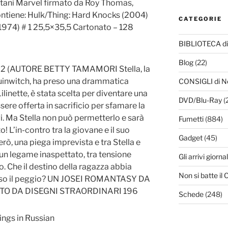
titani Marvel firmato da Roy Thomas,
ontiene: Hulk/Thing: Hard Knocks (2004)
CATEGORIE
(1974) # 1 25,5×35,5 Cartonato – 128
BIBLIOTECA di
Blog
(22)
2 (AUTORE BETTY TAMAMORI Stella, la
Quinwitch, ha preso una drammatica
CONSIGLI di N
ilinette, è stata scelta per diventare una
DVD/Blu-Ray
(
ere offerta in sacrificio per sfamare la
i. Ma Stella non può permetterlo e sarà
Fumetti
(884)
o! L’in-contro tra la giovane e il suo
Gadget
(45)
ò, una piega imprevista e tra Stella e
 un legame inaspettato, tra tensione
Gli arrivi giornal
. Che il destino della ragazza abbia
Non si batte i
verso il peggio? UN JOSEI ROMANTASY DA
TO DA DISEGNI STRAORDINARI 196
Schede
(248)
ings in Russian