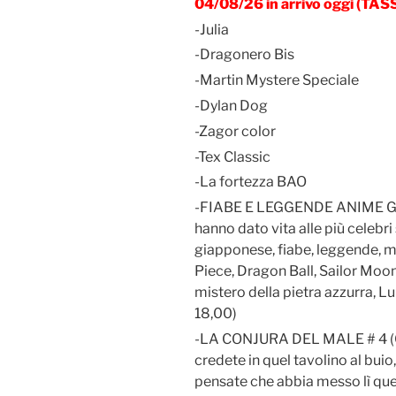
04/08/26 in arrivo oggi (T
-Julia
-Dragonero Bis
-Martin Mystere Speciale
-Dylan Dog
-Zagor color
-Tex Classic
-La fortezza BAO
-FIABE E LEGGENDE ANIME GIAP
hanno dato vita alle più celebri
giapponese, fiabe, leggende, mit
Piece, Dragon Ball, Sailor Moo
mistero della pietra azzurra, Lup
18,00)
-LA CONJURA DEL MALE # 4 (Or
credete in quel tavolino al buio
pensate che abbia messo lì quel