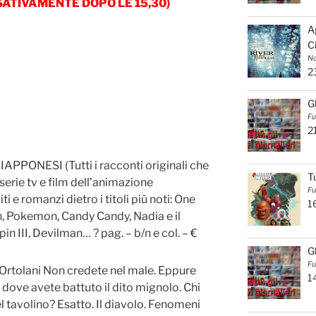
ASSATIVAMENTE DOPO LE 15,30)
A
C
No
2
G
Fu
2
PONESI (Tutti i racconti originali che
T
 serie tv e film dell’animazione
Fu
i e romanzi dietro i titoli più noti: One
1
n, Pokemon, Candy Candy, Nadia e il
in III, Devilman… ? pag. – b/n e col. – €
G
Fu
tolani Non credete nel male. Eppure
1
, dove avete battuto il dito mignolo. Chi
 tavolino? Esatto. Il diavolo. Fenomeni