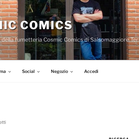
IC COMICS
iale della fumetteria Cosmic Comics di Salsomaggiore Te
ema
Social
Negozio
Accedi
tti
RICERCA