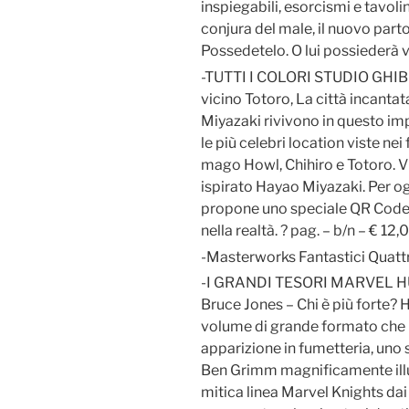
inspiegabili, esorcismi e tavol
conjura del male, il nuovo part
Possedetelo. O lui possiederà vo
-TUTTI I COLORI STUDIO GHIBLI (
vicino Totoro, La città incantat
Miyazaki rivivono in questo im
le più celebri location viste nei 
mago Howl, Chihiro e Totoro. Vis
ispirato Hayao Miyazaki. Per ogn
propone uno speciale QR Code ch
nella realtà. ? pag. – b/n – € 12,
-Masterworks Fantastici Quatt
-I GRANDI TESORI MARVEL HU
Bruce Jones – Chi è più forte?
volume di grande formato che ri
apparizione in fumetteria, uno 
Ben Grimm magnificamente illus
mitica linea Marvel Knights dai t