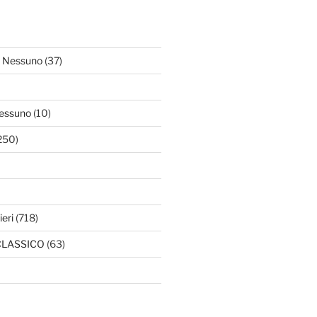
 Nessuno
(37)
essuno
(10)
250)
ieri
(718)
l CLASSICO
(63)