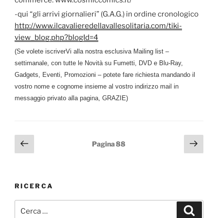
commerce: www.cosmiccomics.it/
-qui “gli arrivi giornalieri” (G.A.G.) in ordine cronologico
http://www.ilcavalieredellavallesolitaria.com/tiki-
view_blog.php?blogId=4
(Se volete iscriverVi alla nostra esclusiva Mailing list –
settimanale, con tutte le Novità su Fumetti, DVD e Blu-Ray,
Gadgets, Eventi, Promozioni – potete fare richiesta mandando il
vostro nome e cognome insieme al vostro indirizzo mail in
messaggio privato alla pagina, GRAZIE)
Paginazione
Pagina
Pagi
Pagina
88
precedente
succ
degli
articoli
RICERCA
Cerca:
Cerca