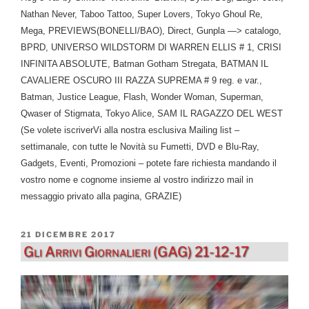
Nathan Never, Taboo Tattoo, Super Lovers, Tokyo Ghoul Re,
Mega, PREVIEWS(BONELLI/BAO), Direct, Gunpla —> catalogo,
BPRD, UNIVERSO WILDSTORM DI WARREN ELLIS # 1, CRISI
INFINITA ABSOLUTE, Batman Gotham Stregata, BATMAN IL
CAVALIERE OSCURO III RAZZA SUPREMA # 9 reg. e var.,
Batman, Justice League, Flash, Wonder Woman, Superman,
Qwaser of Stigmata, Tokyo Alice, SAM IL RAGAZZO DEL WEST
(Se volete iscriverVi alla nostra esclusiva Mailing list –
settimanale, con tutte le Novità su Fumetti, DVD e Blu-Ray,
Gadgets, Eventi, Promozioni – potete fare richiesta mandando il
vostro nome e cognome insieme al vostro indirizzo mail in
messaggio privato alla pagina, GRAZIE)
PUBBLICATO
21 DICEMBRE 2017
IL
Gli Arrivi Giornalieri (GAG) 21-12-17