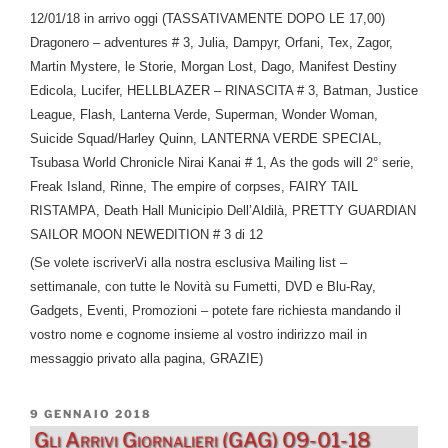
12/01/18 in arrivo oggi (TASSATIVAMENTE DOPO LE 17,00)
Dragonero – adventures # 3, Julia, Dampyr, Orfani, Tex, Zagor,
Martin Mystere, le Storie, Morgan Lost, Dago, Manifest Destiny
Edicola, Lucifer, HELLBLAZER – RINASCITA # 3, Batman, Justice
League, Flash, Lanterna Verde, Superman, Wonder Woman,
Suicide Squad/Harley Quinn, LANTERNA VERDE SPECIAL,
Tsubasa World Chronicle Nirai Kanai # 1, As the gods will 2° serie,
Freak Island, Rinne, The empire of corpses, FAIRY TAIL
RISTAMPA, Death Hall Municipio Dell’Aldilà, PRETTY GUARDIAN
SAILOR MOON NEWEDITION # 3 di 12
(Se volete iscriverVi alla nostra esclusiva Mailing list –
settimanale, con tutte le Novità su Fumetti, DVD e Blu-Ray,
Gadgets, Eventi, Promozioni – potete fare richiesta mandando il
vostro nome e cognome insieme al vostro indirizzo mail in
messaggio privato alla pagina, GRAZIE)
PUBBLICATO
9 GENNAIO 2018
IL
Gli Arrivi Giornalieri (GAG) 09-01-18