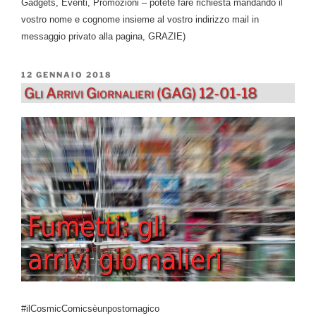
Gadgets, Eventi, Promozioni – potete fare richiesta mandando il
vostro nome e cognome insieme al vostro indirizzo mail in
messaggio privato alla pagina, GRAZIE)
PUBBLICATO
12 GENNAIO 2018
IL
Gli Arrivi Giornalieri (GAG) 12-01-18
#ilCosmicComicsèunpostomagico