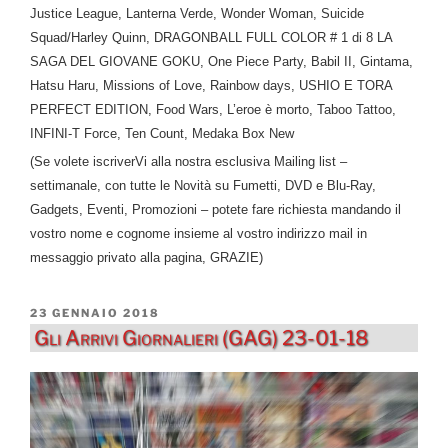
Justice League, Lanterna Verde, Wonder Woman, Suicide
Squad/Harley Quinn, DRAGONBALL FULL COLOR # 1 di 8 LA
SAGA DEL GIOVANE GOKU, One Piece Party, Babil II, Gintama,
Hatsu Haru, Missions of Love, Rainbow days, USHIO E TORA
PERFECT EDITION, Food Wars, L’eroe è morto, Taboo Tattoo,
INFINI-T Force, Ten Count, Medaka Box New
(Se volete iscriverVi alla nostra esclusiva Mailing list –
settimanale, con tutte le Novità su Fumetti, DVD e Blu-Ray,
Gadgets, Eventi, Promozioni – potete fare richiesta mandando il
vostro nome e cognome insieme al vostro indirizzo mail in
messaggio privato alla pagina, GRAZIE)
PUBBLICATO
23 GENNAIO 2018
IL
Gli Arrivi Giornalieri (GAG) 23-01-18