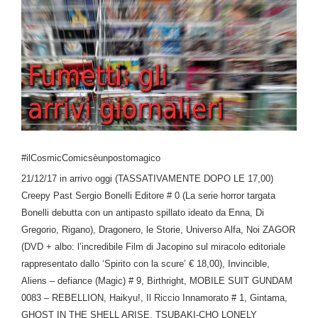
#ilCosmicComicsèunpostomagico
21/12/17 in arrivo oggi (TASSATIVAMENTE DOPO LE 17,00)
Creepy Past Sergio Bonelli Editore # 0 (La serie horror targata
Bonelli debutta con un antipasto spillato ideato da Enna, Di
Gregorio, Rigano), Dragonero, le Storie, Universo Alfa, Noi ZAGOR
(DVD + albo: l’incredibile Film di Jacopino sul miracolo editoriale
rappresentato dallo ‘Spirito con la scure’ € 18,00), Invincible,
Aliens – defiance (Magic) # 9, Birthright, MOBILE SUIT GUNDAM
0083 – REBELLION, Haikyu!, Il Riccio Innamorato # 1, Gintama,
GHOST IN THE SHELL ARISE, TSUBAKI-CHO LONELY