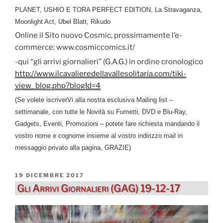
PLANET, USHIO E TORA PERFECT EDITION, La Stravaganza,
Moonlight Act, Ubel Blatt, Rikudo
Online il Sito nuovo Cosmic, prossimamente l’e-
commerce: www.cosmiccomics.it/
-qui “gli arrivi giornalieri” (G.A.G.) in ordine cronologico
http://www.ilcavalieredellavallesolitaria.com/tiki-
view_blog.php?blogId=4
(Se volete iscriverVi alla nostra esclusiva Mailing list –
settimanale, con tutte le Novità su Fumetti, DVD e Blu-Ray,
Gadgets, Eventi, Promozioni – potete fare richiesta mandando il
vostro nome e cognome insieme al vostro indirizzo mail in
messaggio privato alla pagina, GRAZIE)
PUBBLICATO
19 DICEMBRE 2017
IL
Gli Arrivi Giornalieri (GAG) 19-12-17