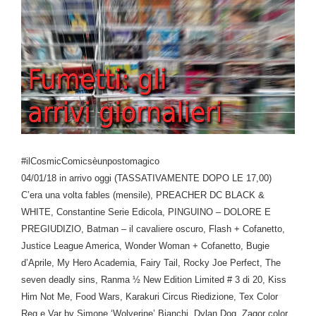
#ilCosmicComicsèunpostomagico
04/01/18 in arrivo oggi (TASSATIVAMENTE DOPO LE 17,00)
C’era una volta fables (mensile), PREACHER DC BLACK &
WHITE, Constantine Serie Edicola, PINGUINO – DOLORE E
PREGIUDIZIO, Batman – il cavaliere oscuro, Flash + Cofanetto,
Justice League America, Wonder Woman + Cofanetto, Bugie
d’Aprile, My Hero Academia, Fairy Tail, Rocky Joe Perfect, The
seven deadly sins, Ranma ½ New Edition Limited # 3 di 20, Kiss
Him Not Me, Food Wars, Karakuri Circus Riedizione, Tex Color
Reg e Var by Simone ‘Wolverine’ Bianchi, Dylan Dog, Zagor color,