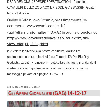
DEAD DEMONS DEDEDEDEDESTRUCTION, L’usuraio, I
CAVALIERI DELLO ZODIACO EPISODE G ASSASSIN, Gantz
Nuova Edizione
Online il Sito nuovo Cosmic, prossimamente l’e-
commerce: www.cosmiccomics.it/
-qui “gli arrivi giornalieri” (G.A.G.) in ordine cronologico
http://www.ilcavalieredellavallesolitaria.com/tiki-
view_blog.php?blogId=4
(Se volete iscriverVi alla nostra esclusiva Mailing list –
settimanale, con tutte le Novità su Fumetti, DVD e Blu-Ray,
Gadgets, Eventi, Promozioni – potete fare richiesta mandando il
vostro nome e cognome insieme al vostro indirizzo mail in
messaggio privato alla pagina, GRAZIE)
PUBBLICATO
14 DICEMBRE 2017
IL
Gli Arrivi Giornalieri (GAG) 14-12-17