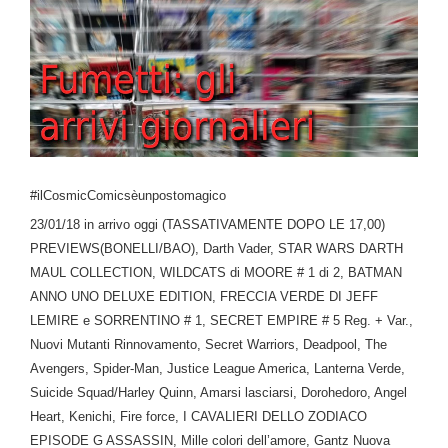
#ilCosmicComicsèunpostomagico
23/01/18 in arrivo oggi (TASSATIVAMENTE DOPO LE 17,00)
PREVIEWS(BONELLI/BAO), Darth Vader, STAR WARS DARTH
MAUL COLLECTION, WILDCATS di MOORE # 1 di 2, BATMAN
ANNO UNO DELUXE EDITION, FRECCIA VERDE DI JEFF
LEMIRE e SORRENTINO # 1, SECRET EMPIRE # 5 Reg. + Var.,
Nuovi Mutanti Rinnovamento, Secret Warriors, Deadpool, The
Avengers, Spider-Man, Justice League America, Lanterna Verde,
Suicide Squad/Harley Quinn, Amarsi lasciarsi, Dorohedoro, Angel
Heart, Kenichi, Fire force, I CAVALIERI DELLO ZODIACO
EPISODE G ASSASSIN, Mille colori dell’amore, Gantz Nuova