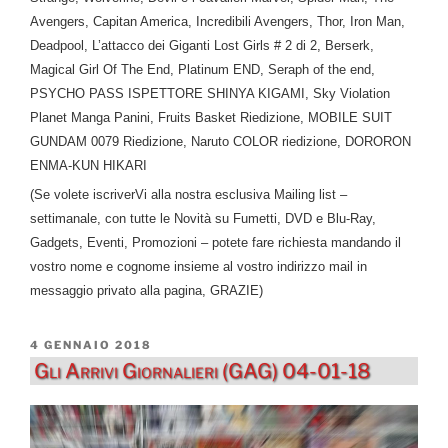
Avengers, Capitan America, Incredibili Avengers, Thor, Iron Man,
Deadpool, L’attacco dei Giganti Lost Girls # 2 di 2, Berserk,
Magical Girl Of The End, Platinum END, Seraph of the end,
PSYCHO PASS ISPETTORE SHINYA KIGAMI, Sky Violation
Planet Manga Panini, Fruits Basket Riedizione, MOBILE SUIT
GUNDAM 0079 Riedizione, Naruto COLOR riedizione, DORORON
ENMA-KUN HIKARI
(Se volete iscriverVi alla nostra esclusiva Mailing list –
settimanale, con tutte le Novità su Fumetti, DVD e Blu-Ray,
Gadgets, Eventi, Promozioni – potete fare richiesta mandando il
vostro nome e cognome insieme al vostro indirizzo mail in
messaggio privato alla pagina, GRAZIE)
PUBBLICATO
4 GENNAIO 2018
IL
Gli Arrivi Giornalieri (GAG) 04-01-18