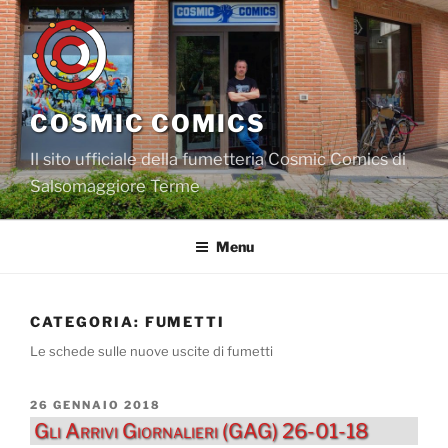
Salta
al
contenuto
COSMIC COMICS
Il sito ufficiale della fumetteria Cosmic Comics di
Salsomaggiore Terme
Menu
CATEGORIA:
FUMETTI
Le schede sulle nuove uscite di fumetti
PUBBLICATO
26 GENNAIO 2018
IL
Gli Arrivi Giornalieri (GAG) 26-01-18