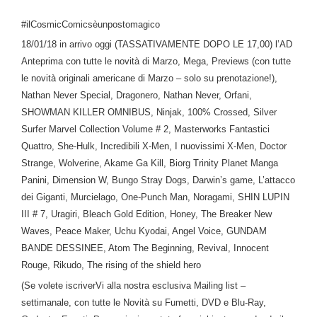
#ilCosmicComicsèunpostomagico
18/01/18 in arrivo oggi (TASSATIVAMENTE DOPO LE 17,00) l’AD
Anteprima con tutte le novità di Marzo, Mega, Previews (con tutte
le novità originali americane di Marzo – solo su prenotazione!),
Nathan Never Special, Dragonero, Nathan Never, Orfani,
SHOWMAN KILLER OMNIBUS, Ninjak, 100% Crossed, Silver
Surfer Marvel Collection Volume # 2, Masterworks Fantastici
Quattro, She-Hulk, Incredibili X-Men, I nuovissimi X-Men, Doctor
Strange, Wolverine, Akame Ga Kill, Biorg Trinity Planet Manga
Panini, Dimension W, Bungo Stray Dogs, Darwin’s game, L’attacco
dei Giganti, Murcielago, One-Punch Man, Noragami, SHIN LUPIN
III # 7, Uragiri, Bleach Gold Edition, Honey, The Breaker New
Waves, Peace Maker, Uchu Kyodai, Angel Voice, GUNDAM
BANDE DESSINEE, Atom The Beginning, Revival, Innocent
Rouge, Rikudo, The rising of the shield hero
(Se volete iscriverVi alla nostra esclusiva Mailing list –
settimanale, con tutte le Novità su Fumetti, DVD e Blu-Ray,