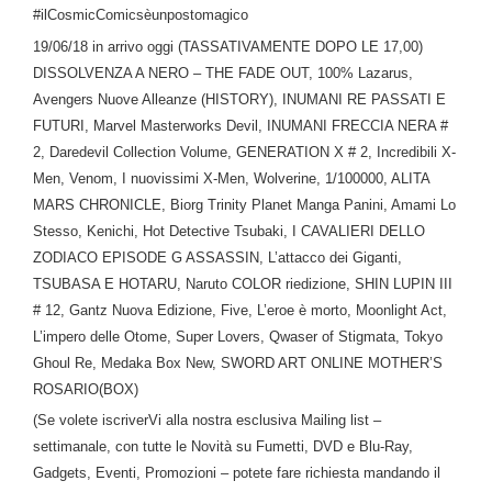
#ilCosmicComicsèunpostomagico
19/06/18 in arrivo oggi (TASSATIVAMENTE DOPO LE 17,00)
DISSOLVENZA A NERO – THE FADE OUT, 100% Lazarus,
Avengers Nuove Alleanze (HISTORY), INUMANI RE PASSATI E
FUTURI, Marvel Masterworks Devil, INUMANI FRECCIA NERA #
2, Daredevil Collection Volume, GENERATION X # 2, Incredibili X-
Men, Venom, I nuovissimi X-Men, Wolverine, 1/100000, ALITA
MARS CHRONICLE, Biorg Trinity Planet Manga Panini, Amami Lo
Stesso, Kenichi, Hot Detective Tsubaki, I CAVALIERI DELLO
ZODIACO EPISODE G ASSASSIN, L’attacco dei Giganti,
TSUBASA E HOTARU, Naruto COLOR riedizione, SHIN LUPIN III
# 12, Gantz Nuova Edizione, Five, L’eroe è morto, Moonlight Act,
L’impero delle Otome, Super Lovers, Qwaser of Stigmata, Tokyo
Ghoul Re, Medaka Box New, SWORD ART ONLINE MOTHER’S
ROSARIO(BOX)
(Se volete iscriverVi alla nostra esclusiva Mailing list –
settimanale, con tutte le Novità su Fumetti, DVD e Blu-Ray,
Gadgets, Eventi, Promozioni – potete fare richiesta mandando il