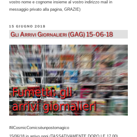
vostro nome e cognome insieme al vostro indirizzo mail in
messaggio privato alla pagina, GRAZIE)
PUBBLICATO
15 GIUGNO 2018
IL
Gli Arrivi Giornalieri (GAG) 15-06-18
#ilCosmicComicsèunpostomagico
15/06/18 in arrivo oggi (TASSATIVAMENTE DOPO LE 17,00)