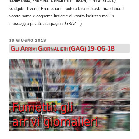
settimanale, con tutte le Novità su Fumetti, DVD e Blu-Ray,
Gadgets, Eventi, Promozioni – potete fare richiesta mandando il
vostro nome e cognome insieme al vostro indirizzo mail in
messaggio privato alla pagina, GRAZIE)
PUBBLICATO
19 GIUGNO 2018
IL
Gli Arrivi Giornalieri (GAG) 19-06-18