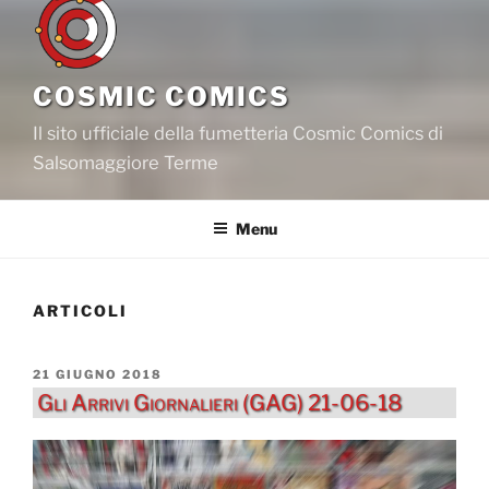
COSMIC COMICS
Il sito ufficiale della fumetteria Cosmic Comics di
Salsomaggiore Terme
Menu
ARTICOLI
PUBBLICATO
21 GIUGNO 2018
IL
Gli Arrivi Giornalieri (GAG) 21-06-18