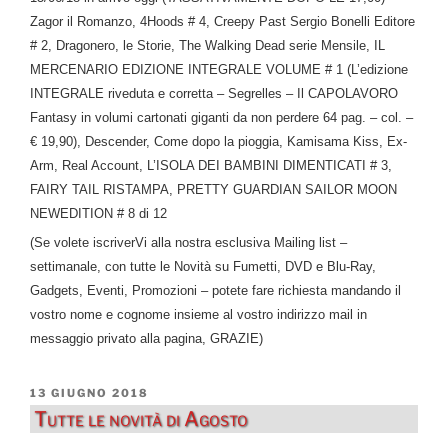
Zagor il Romanzo, 4Hoods # 4, Creepy Past Sergio Bonelli Editore
# 2, Dragonero, le Storie, The Walking Dead serie Mensile, IL
MERCENARIO EDIZIONE INTEGRALE VOLUME # 1 (L’edizione
INTEGRALE riveduta e corretta – Segrelles – Il CAPOLAVORO
Fantasy in volumi cartonati giganti da non perdere 64 pag. – col. –
€ 19,90), Descender, Come dopo la pioggia, Kamisama Kiss, Ex-
Arm, Real Account, L’ISOLA DEI BAMBINI DIMENTICATI # 3,
FAIRY TAIL RISTAMPA, PRETTY GUARDIAN SAILOR MOON
NEWEDITION # 8 di 12
(Se volete iscriverVi alla nostra esclusiva Mailing list –
settimanale, con tutte le Novità su Fumetti, DVD e Blu-Ray,
Gadgets, Eventi, Promozioni – potete fare richiesta mandando il
vostro nome e cognome insieme al vostro indirizzo mail in
messaggio privato alla pagina, GRAZIE)
PUBBLICATO
13 GIUGNO 2018
IL
Tutte le novità di Agosto