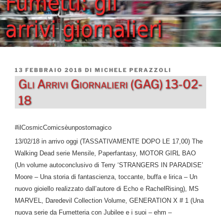
PUBBLICATO
13 FEBBRAIO 2018
DI
MICHELE PERAZZOLI
IL
Gli Arrivi Giornalieri (GAG) 13-02-
18
#ilCosmicComicsèunpostomagico
13/02/18 in arrivo oggi (TASSATIVAMENTE DOPO LE 17,00) The
Walking Dead serie Mensile, Paperfantasy, MOTOR GIRL BAO
(Un volume autoconclusivo di Terry ‘STRANGERS IN PARADISE’
Moore – Una storia di fantascienza, toccante, buffa e lirica – Un
nuovo gioiello realizzato dall’autore di Echo e RachelRising), MS
MARVEL, Daredevil Collection Volume, GENERATION X # 1 (Una
nuova serie da Fumetteria con Jubilee e i suoi – ehm –