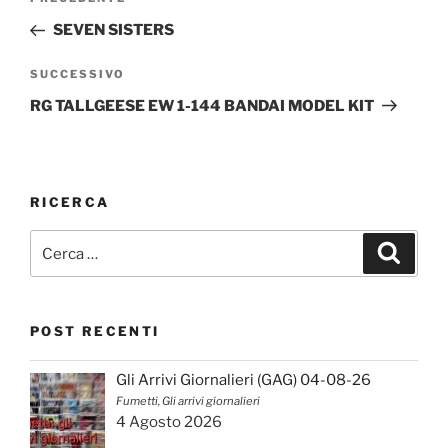
Articolo
articoli
precedente:
SEVEN SISTERS
Articolo
SUCCESSIVO
successivo
RG TALLGEESE EW 1-144 BANDAI MODEL KIT
RICERCA
Cerca:
Cerca
POST RECENTI
Gli Arrivi Giornalieri (GAG) 04-08-26
Fumetti, Gli arrivi giornalieri
4 Agosto 2026