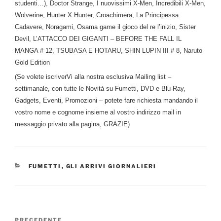
studenti…), Doctor Strange, I nuovissimi X-Men, Incredibili X-Men,
Wolverine, Hunter X Hunter, Croachimera, La Principessa
Cadavere, Noragami, Osama game il gioco del re l’inizio, Sister
Devil, L’ATTACCO DEI GIGANTI – BEFORE THE FALL IL
MANGA # 12, TSUBASA E HOTARU, SHIN LUPIN III # 8, Naruto
Gold Edition
(Se volete iscriverVi alla nostra esclusiva Mailing list –
settimanale, con tutte le Novità su Fumetti, DVD e Blu-Ray,
Gadgets, Eventi, Promozioni – potete fare richiesta mandando il
vostro nome e cognome insieme al vostro indirizzo mail in
messaggio privato alla pagina, GRAZIE)
CATEGORIE
FUMETTI
,
GLI ARRIVI GIORNALIERI
Navigazione
PRECEDENTE