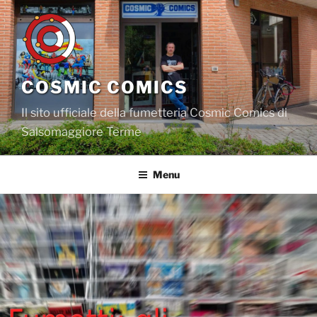
Salta
al
contenuto
COSMIC COMICS
Il sito ufficiale della fumetteria Cosmic Comics di
Salsomaggiore Terme
Menu