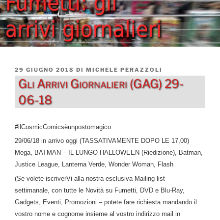
PUBBLICATO
29 GIUGNO 2018
DI
MICHELE PERAZZOLI
IL
Gli Arrivi Giornalieri (GAG) 29-
06-18
#ilCosmicComicsèunpostomagico
29/06/18 in arrivo oggi (TASSATIVAMENTE DOPO LE 17,00)
Mega, BATMAN – IL LUNGO HALLOWEEN (Riedizione), Batman,
Justice League, Lanterna Verde, Wonder Woman, Flash
(Se volete iscriverVi alla nostra esclusiva Mailing list –
settimanale, con tutte le Novità su Fumetti, DVD e Blu-Ray,
Gadgets, Eventi, Promozioni – potete fare richiesta mandando il
vostro nome e cognome insieme al vostro indirizzo mail in