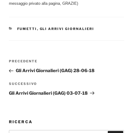
messaggio privato alla pagina, GRAZIE)
CATEGORIE
FUMETTI
,
GLI ARRIVI GIORNALIERI
Navigazione
Articolo
PRECEDENTE
articoli
precedente:
Gli Arrivi Giornalieri (GAG) 28-06-18
Articolo
SUCCESSIVO
successivo
Gli Arrivi Giornalieri (GAG) 03-07-18
RICERCA