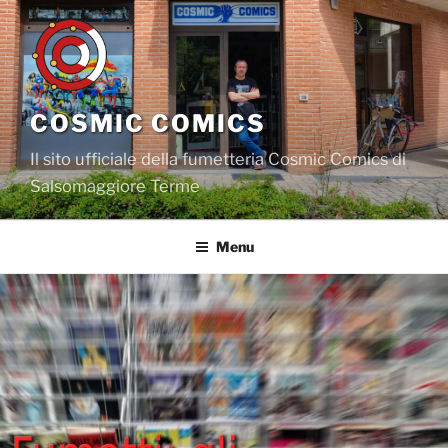
Salta
al
contenuto
COSMIC COMICS
Il sito ufficiale della fumetteria Cosmic Comics di
Salsomaggiore Terme
Menu