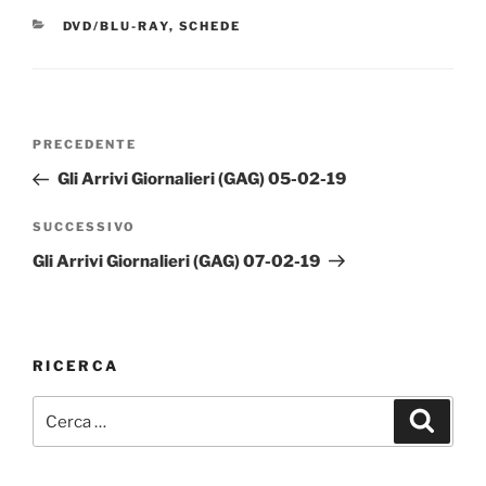
CATEGORIE
DVD/BLU-RAY
,
SCHEDE
Navigazione
Articolo
PRECEDENTE
articoli
precedente:
Gli Arrivi Giornalieri (GAG) 05-02-19
Articolo
SUCCESSIVO
successivo
Gli Arrivi Giornalieri (GAG) 07-02-19
RICERCA
Cerca:
Cerca