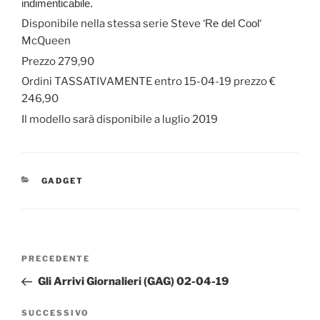
indimenticabile.
Disponibile nella stessa serie Steve ‘
Re del Cool
‘
McQueen
Prezzo 279,90
Ordini TASSATIVAMENTE entro 15-04-19 prezzo €
246,90
Il modello sarà disponibile a luglio 2019
CATEGORIE
GADGET
Navigazione
Articolo
PRECEDENTE
articoli
precedente:
Gli Arrivi Giornalieri (GAG) 02-04-19
Articolo
SUCCESSIVO