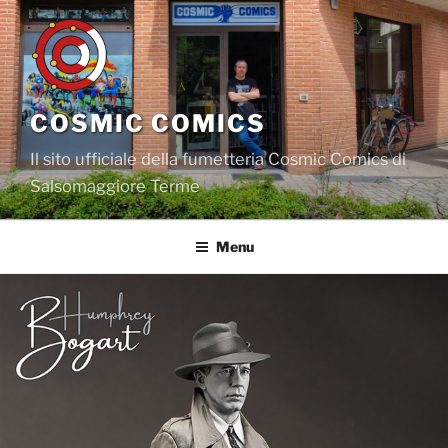
Salta
al
contenuto
COSMIC COMICS
Il sito ufficiale della fumetteria Cosmic Comics di
Salsomaggiore Terme
Menu