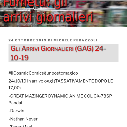
PUBBLICATO
24 OTTOBRE 2019
DI
MICHELE PERAZZOLI
IL
Gli Arrivi Giornalieri (GAG) 24-
10-19
#ilCosmicComicsèunpostomagico
24/10/19 in arrivo oggi (TASSATIVAMENTE DOPO LE
17,00)
-GREAT MAZINGER DYNAMIC ANIME COL GX-73SP
Bandai
-Darwin
-Nathan Never