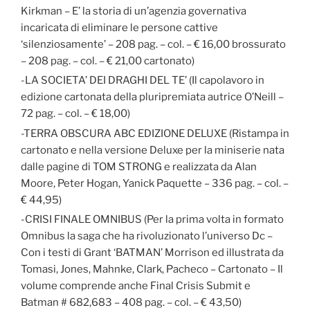
Kirkman – E’ la storia di un’agenzia governativa
incaricata di eliminare le persone cattive
‘silenziosamente’ – 208 pag. – col. – € 16,00 brossurato
– 208 pag. – col. – € 21,00 cartonato)
-LA SOCIETA’ DEI DRAGHI DEL TE’ (Il capolavoro in
edizione cartonata della pluripremiata autrice O’Neill –
72 pag. – col. – € 18,00)
-TERRA OBSCURA ABC EDIZIONE DELUXE (Ristampa in
cartonato e nella versione Deluxe per la miniserie nata
dalle pagine di TOM STRONG e realizzata da Alan
Moore, Peter Hogan, Yanick Paquette – 336 pag. – col. –
€ 44,95)
-CRISI FINALE OMNIBUS (Per la prima volta in formato
Omnibus la saga che ha rivoluzionato l’universo Dc –
Con i testi di Grant ‘BATMAN’ Morrison ed illustrata da
Tomasi, Jones, Mahnke, Clark, Pacheco – Cartonato – Il
volume comprende anche Final Crisis Submit e
Batman # 682,683 – 408 pag. – col. – € 43,50)