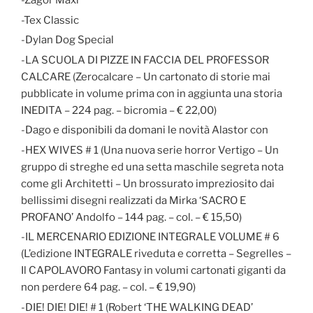
-Zagor Maxi
-Tex Classic
-Dylan Dog Special
-LA SCUOLA DI PIZZE IN FACCIA DEL PROFESSOR
CALCARE (Zerocalcare – Un cartonato di storie mai
pubblicate in volume prima con in aggiunta una storia
INEDITA – 224 pag. – bicromia – € 22,00)
-Dago e disponibili da domani le novità Alastor con
-HEX WIVES # 1 (Una nuova serie horror Vertigo – Un
gruppo di streghe ed una setta maschile segreta nota
come gli Architetti – Un brossurato impreziosito dai
bellissimi disegni realizzati da Mirka ‘SACRO E
PROFANO’ Andolfo – 144 pag. – col. – € 15,50)
-IL MERCENARIO EDIZIONE INTEGRALE VOLUME # 6
(L’edizione INTEGRALE riveduta e corretta – Segrelles –
Il CAPOLAVORO Fantasy in volumi cartonati giganti da
non perdere 64 pag. – col. – € 19,90)
-DIE! DIE! DIE! # 1 (Robert ‘THE WALKING DEAD’