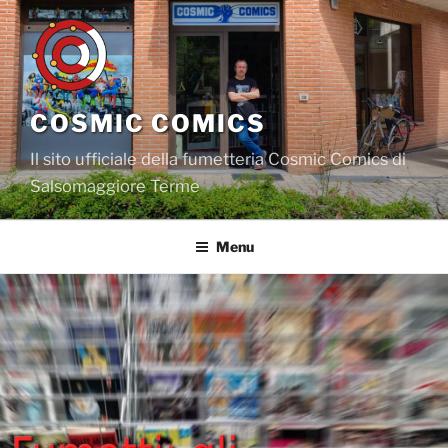
Salta
al
contenuto
COSMIC COMICS
Il sito ufficiale della fumetteria Cosmic Comics di
Salsomaggiore Terme
Menu