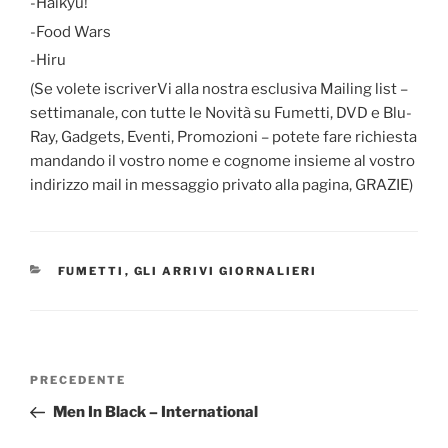
-Haikyu!
-Food Wars
-Hiru
(Se volete iscriverVi alla nostra esclusiva Mailing list –
settimanale, con tutte le Novità su Fumetti, DVD e Blu-
Ray, Gadgets, Eventi, Promozioni – potete fare richiesta
mandando il vostro nome e cognome insieme al vostro
indirizzo mail in messaggio privato alla pagina, GRAZIE)
CATEGORIE
FUMETTI
,
GLI ARRIVI GIORNALIERI
Navigazione
Articolo
PRECEDENTE
articoli
precedente:
Men In Black – International