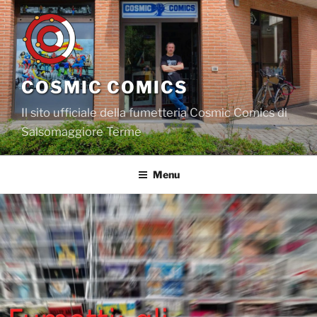
Salta
al
contenuto
COSMIC COMICS
Il sito ufficiale della fumetteria Cosmic Comics di
Salsomaggiore Terme
Menu