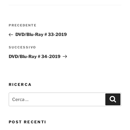
Navigazione
Articolo
PRECEDENTE
articoli
precedente:
DVD/Blu-Ray # 33-2019
Articolo
SUCCESSIVO
successivo
DVD/Blu-Ray # 34-2019
RICERCA
Cerca:
Cerca
POST RECENTI