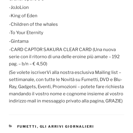
-JoJoLion
-King of Eden
-Children of the whales
-To Your Eternity
-Gintama
-CARD CAPTOR SAKURA CLEAR CARD (Una nuova
serie con il ritorno di una delle eroine più amate – 192
pag. – b/n – € 4,50)
(Se volete iscriverVi alla nostra esclusiva Mailing list –
settimanale, con tutte le Novità su Fumetti, DVD e Blu-
Ray, Gadgets, Eventi, Promozioni – potete fare richiesta
mandando il vostro nome e cognome insieme al vostro
indirizzo mail in messaggio privato alla pagina, GRAZIE)
CATEGORIE
FUMETTI
,
GLI ARRIVI GIORNALIERI