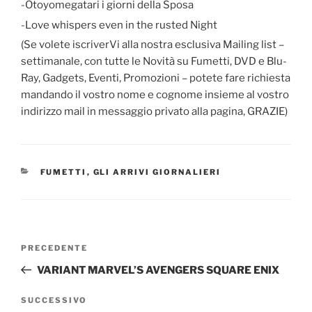
-Otoyomegatari i giorni della Sposa
-Love whispers even in the rusted Night
(Se volete iscriverVi alla nostra esclusiva Mailing list –
settimanale, con tutte le Novità su Fumetti, DVD e Blu-
Ray, Gadgets, Eventi, Promozioni – potete fare richiesta
mandando il vostro nome e cognome insieme al vostro
indirizzo mail in messaggio privato alla pagina, GRAZIE)
CATEGORIE
FUMETTI
,
GLI ARRIVI GIORNALIERI
Navigazione
Articolo
PRECEDENTE
articoli
precedente:
VARIANT MARVEL’S AVENGERS SQUARE ENIX
Articolo
SUCCESSIVO