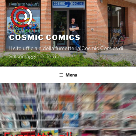
Salta
al
contenuto
COSMIC COMICS
Il sito ufficiale della fumetteria Cosmic Comics di
Salsomaggiore Terme
Menu