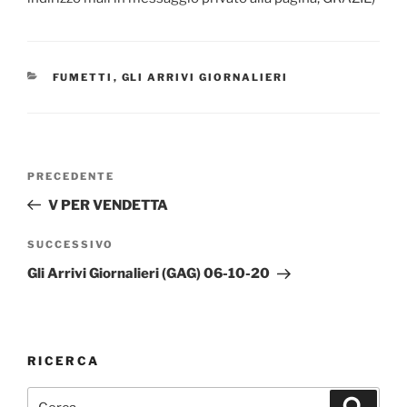
CATEGORIE
FUMETTI
,
GLI ARRIVI GIORNALIERI
Navigazione
Articolo
PRECEDENTE
articoli
precedente:
V PER VENDETTA
Articolo
SUCCESSIVO
successivo
Gli Arrivi Giornalieri (GAG) 06-10-20
RICERCA
Cerca:
Cerca