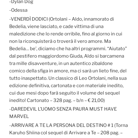
-Dylan Dog
-Odessa
-VENERDÌ DODICI (Ortolani – Aldo, innamorato di
Bedelia, viene lasciato, e cade vittima di una
maledizione che lo rende orribile, fino al giorno in cui
non la riconquisterà o troverà il vero amore. Ma
Bedelia… be’, diciamo che ha altri programmi. “Aiutato”
dal pestifero maggiordomo Giuda, Aldo si barcamena
tra mille disavventure, in un autentico zibaldone
comico della sfiga in amore, ma ci sarà un lieto fine, del
tutto inaspettato. Un classico di Leo Ortolani, nella sua
edizione definitiva, cartonata e con materiale inedito,
cui due mesi dopo farà seguito il volume del sequel
inedito! Cartonato – 328 pag. – b/n – € 21,00)
-DAREDEVIL L’UOMO SENZA PAURA MUST HAVE
MARVEL
-ARRIVARE A TE LA PERSONA DEL DESTINO # 1 (Torna
Karuho Shiina col sequel di Arrivare a Te – 208 pag. –