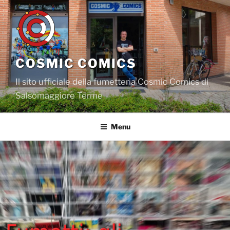
Salta
al
contenuto
COSMIC COMICS
Il sito ufficiale della fumetteria Cosmic Comics di
Salsomaggiore Terme
Menu