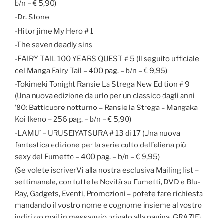
b/n – € 5,90)
-Dr. Stone
-Hitorijime My Hero # 1
-The seven deadly sins
-FAIRY TAIL 100 YEARS QUEST # 5 (Il seguito ufficiale
del Manga Fairy Tail – 400 pag. – b/n – € 9,95)
-Tokimeki Tonight Ransie La Strega New Edition # 9
(Una nuova edizione da urlo per un classico dagli anni
’80: Batticuore notturno – Ransie la Strega – Mangaka
Koi Ikeno – 256 pag. – b/n – € 5,90)
-LAMU’ – URUSEIYATSURA # 13 di 17 (Una nuova
fantastica edizione per la serie culto dell’aliena più
sexy del Fumetto – 400 pag. – b/n – € 9,95)
(Se volete iscriverVi alla nostra esclusiva Mailing list –
settimanale, con tutte le Novità su Fumetti, DVD e Blu-
Ray, Gadgets, Eventi, Promozioni – potete fare richiesta
mandando il vostro nome e cognome insieme al vostro
indirizzo mail in messaggio privato alla pagina, GRAZIE)