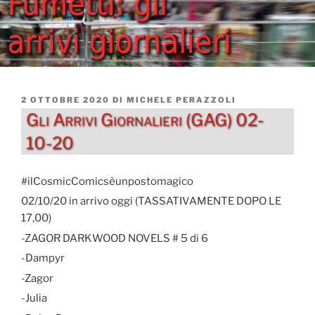
PUBBLICATO
2 OTTOBRE 2020
DI
MICHELE PERAZZOLI
IL
Gli Arrivi Giornalieri (GAG) 02-
10-20
#ilCosmicComicsèunpostomagico
02/10/20 in arrivo oggi (TASSATIVAMENTE DOPO LE
17,00)
-ZAGOR DARKWOOD NOVELS # 5 di 6
-Dampyr
-Zagor
-Julia