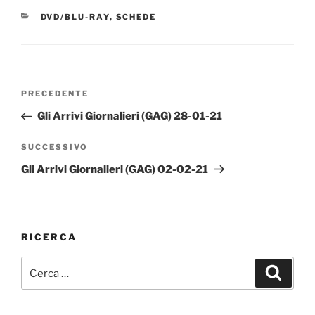
CATEGORIE
DVD/BLU-RAY
,
SCHEDE
Navigazione
Articolo
PRECEDENTE
articoli
precedente:
Gli Arrivi Giornalieri (GAG) 28-01-21
Articolo
SUCCESSIVO
successivo
Gli Arrivi Giornalieri (GAG) 02-02-21
RICERCA
Cerca:
Cerca