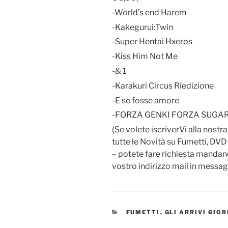
-World’s end Harem
-Kakegurui:Twin
-Super Hentai Hxeros
-Kiss Him Not Me
-& 1
-Karakuri Circus Riedizione
-E se fosse amore
-FORZA GENKI FORZA SUGA
(Se volete iscriverVi alla nostr
tutte le Novità su Fumetti, DVD
– potete fare richiesta manda
vostro indirizzo mail in messag
CATEGORIE
FUMETTI
,
GLI ARRIVI GIO