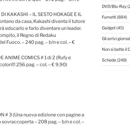
DVD/Blu-Ray
(
DI KAKASHI – IL SESTO HOKAGE E IL
Fumetti
(884)
no da casa, Kakashi diventa il tutore
Gadget
(45)
à educarlo e farlo diventare un leader.
 compito, il Regno di Redaku
Gli arrivi giornal
el Fuoco. – 240 pag. – b/n e col. – €
Non si batte i
 ANIME COMICS # 1 di 2 (Rufy e
Schede
(248)
olori!!! 256 pag. – col. – € 9,90)
# 3 (Una nuova edizione con pagine a
ia sovraccoperta – 208 pag. – b/n e col. –