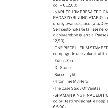
col. – € 12,00)
-NARUTO: L’IMPRESA EROICA 
RAGAZZO RINUNCIATARIO (Lonta
di un giovane scapestrato. Dovr
Se il sesto hokage fallisse nel
dichiarerebbe guerra al Paese d
12,90)
-ONE PIECE IL FILM STAMPEDE
compagni in due volumi tutti a c
-Edens Zero
-Dr. Stone
-Sunset light
-Hitorijime My Hero
-The Case Study Of Vanitas
-SHAMAN KING FINAL EDITION 
colori, testi revisionati e dopp
€ 5,90)