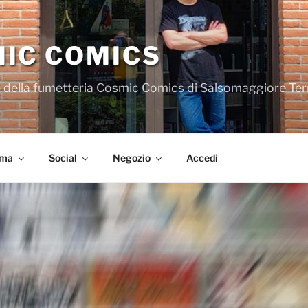
IC COMICS
iale della fumetteria Cosmic Comics di Salsomaggiore Te
ema
Social
Negozio
Accedi