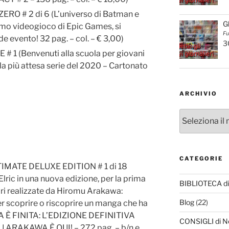
O # 2 di 6 (L’universo di Batman e
G
ssimo videogioco di Epic Games, si
Fu
e evento! 32 pag. – col. – € 3,00)
3
 (Benvenuti alla scuola per giovani
la più attesa serie del 2020 – Cartonato
ARCHIVIO
Archivio
CATEGORIE
MATE DELUXE EDITION # 1 di 18
 Elric in una nuova edizione, per la prima
BIBLIOTECA di
ori realizzate da Hiromu Arakawa:
Blog
(22)
r scoprire o riscoprire un manga che ha
SA È FINITA: L’EDIZIONE DEFINITIVA
CONSIGLI di N
RAKAWA È QUI! – 272 pag. – b/n e