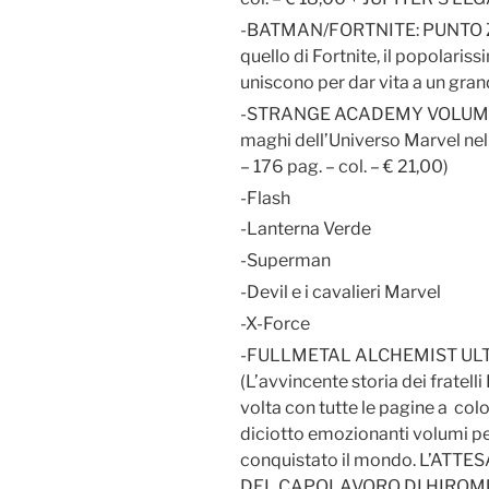
-BATMAN/FORTNITE: PUNTO ZER
quello di Fortnite, il popolari
uniscono per dar vita a un grand
-STRANGE ACADEMY VOLUME # 1
maghi dell’Universo Marvel nel
– 176 pag. – col. – € 21,00)
-Flash
-Lanterna Verde
-Superman
-Devil e i cavalieri Marvel
-X-Force
-FULLMETAL ALCHEMIST ULTI
(L’avvincente storia dei fratelli
volta con tutte le pagine a col
diciotto emozionanti volumi pe
conquistato il mondo. L’ATTE
DEL CAPOLAVORO DI HIROMU A