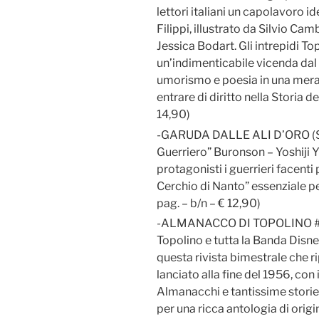
lettori italiani un capolavoro 
Filippi, illustrato da Silvio C
Jessica Bodart. Gli intrepidi To
un’indimenticabile vicenda dal
umorismo e poesia in una merav
entrare di diritto nella Storia d
14,90)
-GARUDA DALLE ALI D’ORO (Spi
Guerriero” Buronson – Yoshiji
protagonisti i guerrieri facenti
Cerchio di Nanto” essenziale pe
pag. – b/n – € 12,90)
-ALMANACCO DI TOPOLINO # 1 (
Topolino e tutta la Banda Disn
questa rivista bimestrale che r
lanciato alla fine del 1956, con 
Almanacchi e tantissime storie 
per una ricca antologia di origin