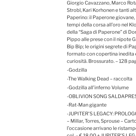
Giorgio Cavazzano, Marco Rota
Strobl, Kari Korhonen e tanti alt
Paperino: il Paperone giovane, 
tempi della corsa all’oro nel Kl
della “Saga di Paperone” di Don
Pippo alle prese con il nipote 
Bip Bip; le origini segrete di P
formato con copertina inedita 
curiosità. Brossurato. – 128 pag.
-Godzilla
-The Walking Dead – raccolta
-Godzilla all’inferno Volume
-OBLIVION SONG SALDAPRES
-Rat-Man gigante
-JUPITER’S LEGACY: PROLOGO (I
– Millar, Torres, Sprouse – Cart
l’occasione arrivano le ristam
col. – € 18,00 + JUPITER’S LEGA