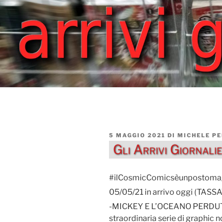
PUBBLICATO
5 MAGGIO 2021
DI
MICHELE P
IL
Gli Arrivi Giornal
#ilCosmicComicsèunpostoma
05/05/21 in arrivo oggi (TA
-MICKEY E L’OCEANO PERDUTO 
straordinaria serie di graphic n