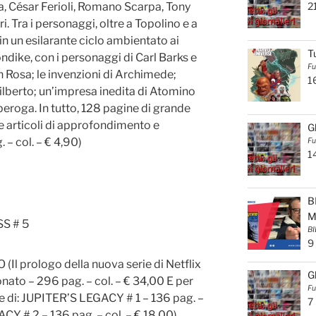
2
, César Ferioli, Romano Scarpa, Tony
ri. Tra i personaggi, oltre a Topolino e a
in un esilarante ciclo ambientato ai
T
ondike, con i personaggi di Carl Barks e
Fu
 Rosa; le invenzioni di Archimede;
1
Gilberto; un’impresa inedita di Atomino
aperoga. In tutto, 128 pagine di grande
e articoli di approfondimento e
G
 – col. – € 4,90)
Fu
1
B
M
S # 5
BI
9
l prologo della nuova serie di Netflix
G
onato – 296 pag. – col. – € 34,00 E per
Fu
pe di: JUPITER’S LEGACY # 1 – 136 pag. –
7
CY # 2 – 136 pag. – col. – € 18,00)