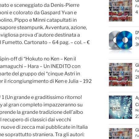
G
ideato e sceneggiato da Denis-Pierre
Fu
4
amboni e colorato da Gaspard Yvan e
polino, Pippo e Minni catapultati in
 sapore steampunk. Avventura, azione,
D
igliosa prova d’autore destinata a
DV
el Fumetto. Cartonato – 64 pag. – col. – €
3
n-off di “Hokuto no Ken – Ken il
G
 Yamaguchi – Hara – Un INEDITO con
Fu
 parte del gruppo dei “cinque Astri in
2
r il ricongiungimento di Ken e Julia – 192
Un grande e graditissimo ritorno!
A
C
ey al gran completo impazzeranno su
No
iprende la grande tradizione dell’albo
2
il recupero di classici dai vecchi
nuove di zecca mai pubblicate in Italia
G
e soprattutto straniera. Tra gli autori:
Fu