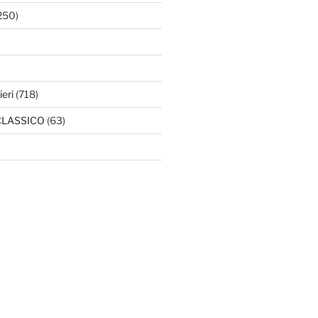
250)
ieri
(718)
l CLASSICO
(63)