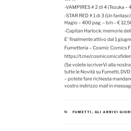
-VAMPIRES # 2 di 4 (Tezuka – 4
-STAR RED # 1 di 3 (Un fantas
Hagio – 400 pag. – b/n – € 12,5
-Capitan Harlock: memorie del
E’ finalmente attivo dal 1 giug
Fumetteria – Cosmic Comics F
https://t.me/cosmicomicsfide
(Se volete iscriverVi alla nostr
tutte le Novità su Fumetti, DVD
– potete fare richiesta manda
vostro indirizzo mail in messag
CATEGORIE
FUMETTI
,
GLI ARRIVI GIO