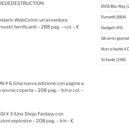
DEDEDESTRUCTION
DVD/Blu-Ray
(
Fumetti
(884)
endario WebComic un’avventura
 mostri terrificanti – 288 pag. – col. – €
Gadget
(45)
Gli arrivi giornal
Non si batte i
Schede
(248)
# 6 (Una nuova edizione con pagine a
ia sovraccoperta – 208 pag. – b/n e col. –
I # 3 (Uno Shojo Fantasy con
zioni esplosive – 208 pag. – b/n – €