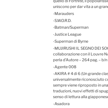
quello di Fortnite, il popolari
uniscono per dar vita a un grand
-Marauders
-S.W.O.R.D.
-Batman/Superman
-Justice League
-Superman di Byrne
-MUJIRUSHI IL SEGNO DEI SOGN
collaborazione con il Louvre
perla d’Autore – 264 pag. – b/n
-Agente 008
-AKIRA # 4 di 6 (Un grande clas
universalmente riconosciuto com
sempre viene riproposto in una 
traduzioni, nuovi effetti di spugn
senso di lettura alla giapponese
-Asadora