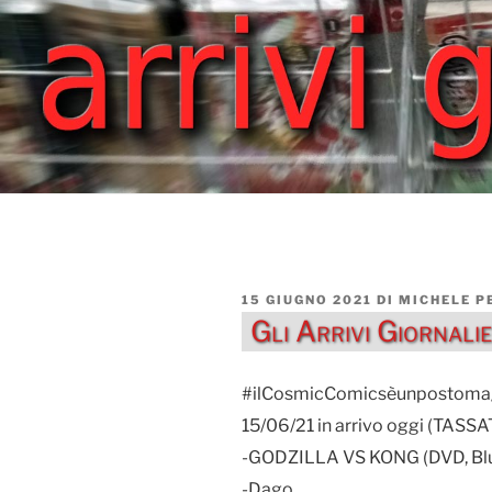
PUBBLICATO
15 GIUGNO 2021
DI
MICHELE P
IL
Gli Arrivi Giornal
#ilCosmicComicsèunpostoma
15/06/21 in arrivo oggi (TA
-GODZILLA VS KONG (DVD, Blu
-Dago