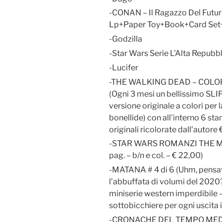
-CONAN – Il Ragazzo Del Futur
Lp+Paper Toy+Book+Card Set
-Godzilla
-Star Wars Serie L’Alta Repubbl
-Lucifer
-THE WALKING DEAD – COLOR
(Ogni 3 mesi un bellissimo SLI
versione originale a colori per l
bonellide) con all’interno 6 s
originali ricolorate dall’autore 
-STAR WARS ROMANZI THE MA
pag. – b/n e col. – € 22,00)
-MATANA # 4 di 6 (Uhm, pensava
l’abbuffata di volumi del 2020?
miniserie western imperdibile –
sottobicchiere per ogni uscita 
-CRONACHE DEL TEMPO MEDIO