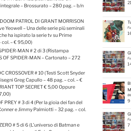
2
 integrale – Brossurato – 280 pag. – b/n
: DOOM PATROL DI GRANT MORRISON
T
ve Yeowell – Una delle serie più seminali
Fu
1
che ha ispirato la serie tv su Prime
 col. – € 95,00)
PIDER-MAN # 2 di 3 (Ristampa
G
ES OF SPIDER-MAN – Cartonato – 272
Fu
1
 CROSSOVER # 10 (Testi Scott Snyder
Disegni Greg Capullo – 48 pag. – col. – €
B
RIANT TOP SECRET € 5,00 Oppure
M
7,00)
BI
9
REY # 3 di 4 (Per la gioia dei fan del
onner e Jimmy Palmiotti – 32 pag. – col.
G
Fu
O # 5 di 6 (L’universo di Batman e
7