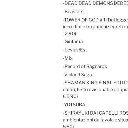
-DEAD DEAD DEMONS DEDE
-Beastars
-TOWER OF GOD # 1 (Dal legg
incredibile tra antichi segreti e
12,90)
-Gintama
-Levius/Est
-Mix
-Record of Ragnarok
-Vinland Saga
-SHAMAN KING FINAL EDITION 
colori, testi revisionati e dopp
€ 5,90)
-YOTSUBA!
-SHIRAYUKI DAI CAPELLI ROSS
ambientazioni da favola e situa
5,50)