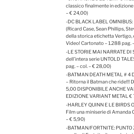
classico finalmente in edizione
– € 24,00)
-DC BLACK LABEL OMNIBUS
(Ricard Case, Sean Phillips, Ste
della storica etichetta Vertigo, 
Video! Cartonato – 1.288 pag. –
-LE STORIE MAI NARRATE DI S
dell’intera serie UNTOLD TAL
pag. – col. – € 28,00)
-BATMAN DEATH METAL # 4 DC
– Ritorna il Batman che ride!!! 
5,00 DISPONIBILE ANCHE VA
EDIZIONE VARIANT METAL € 
-HARLEY QUINN E LE BIRDS OF P
Film una miniserie di Amanda C
– € 5,90)
-BATMAN/FORTNITE: PUNTO ZER