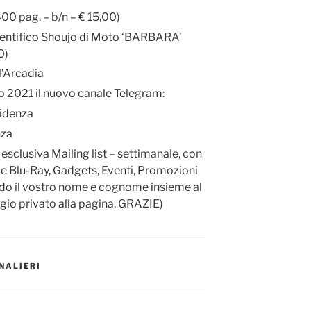
00 pag. – b/n – € 15,00)
cientifico Shoujo di Moto ‘BARBARA’
0)
l’Arcadia
no 2021 il nuovo canale Telegram:
idenza
nza
a esclusiva Mailing list – settimanale, con
 e Blu-Ray, Gadgets, Eventi, Promozioni
ndo il vostro nome e cognome insieme al
gio privato alla pagina, GRAZIE)
RNALIERI