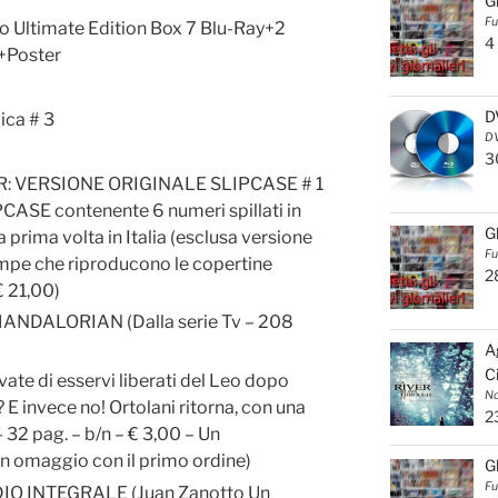
G
Fu
o Ultimate Edition Box 7 Blu-Ray+2
4
+Poster
D
ica # 3
DV
3
: VERSIONE ORIGINALE SLIPCASE # 1
PCASE contenente 6 numeri spillati in
G
a prima volta in Italia (esclusa versione
Fu
tampe che riproducono le copertine
2
€ 21,00)
NDALORIAN (Dalla serie Tv – 208
A
C
te di esservi liberati del Leo dopo
No
 E invece no! Ortolani ritorna, con una
2
 32 pag. – b/n – € 3,00 – Un
in omaggio con il primo ordine)
G
Fu
 INTEGRALE (Juan Zanotto Un