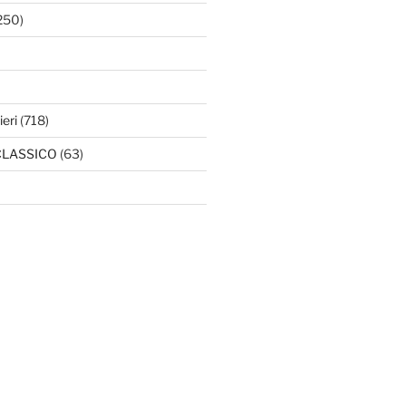
250)
ieri
(718)
l CLASSICO
(63)