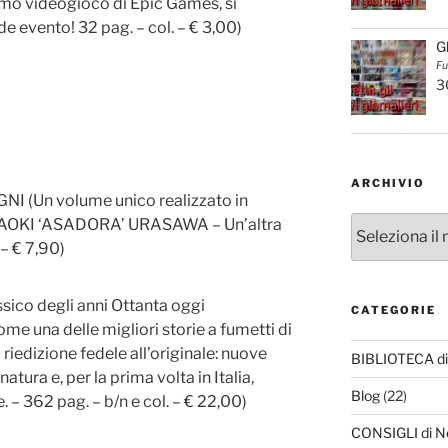
ssimo videogioco di Epic Games, si
e evento! 32 pag. – col. – € 3,00)
G
Fu
3
ARCHIVIO
I (Un volume unico realizzato in
Archivio
 NAOKI ‘ASADORA’ URASAWA – Un’altra
 – € 7,90)
sico degli anni Ottanta oggi
CATEGORIE
e una delle migliori storie a fumetti di
riedizione fedele all’originale: nuove
BIBLIOTECA di
atura e, per la prima volta in Italia,
Blog
(22)
. – 362 pag. – b/n e col. – € 22,00)
CONSIGLI di N