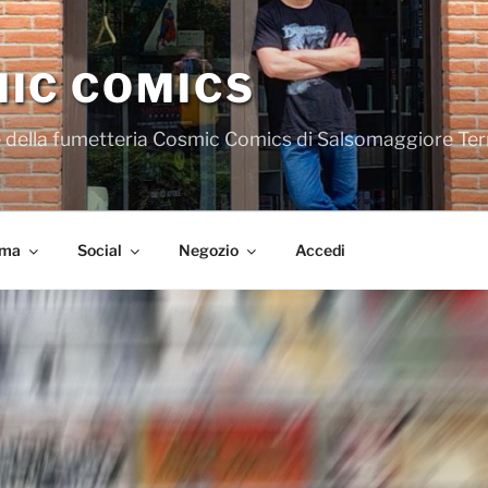
IC COMICS
iale della fumetteria Cosmic Comics di Salsomaggiore Te
ema
Social
Negozio
Accedi