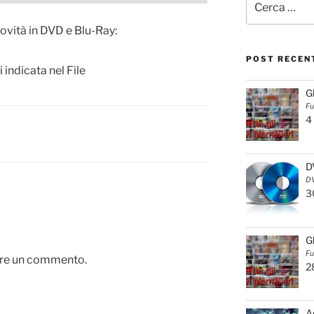
 novità in DVD e Blu-Ray:
POST RECEN
 indicata nel File
G
Fu
4
D
DV
3
G
Fu
are un commento.
2
A