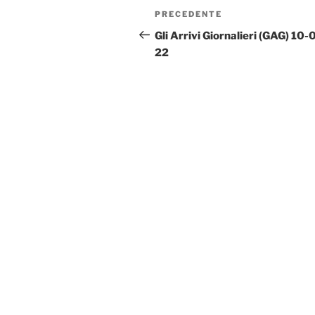
Navigazione
Articolo
PRECEDENTE
articoli
precedente:
Gli Arrivi Giornalieri (GAG) 10-
22