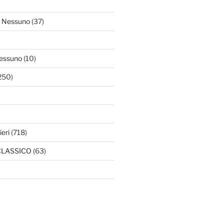
 Nessuno
(37)
essuno
(10)
250)
ieri
(718)
l CLASSICO
(63)