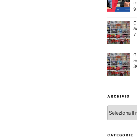
BI
9
G
Fu
7
G
Fu
3
ARCHIVIO
Archivio
CATEGORIE