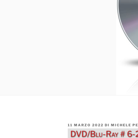
PUBBLICATO
11 MARZO 2022
DI
MICHELE P
IL
DVD/Blu-Ray # 6