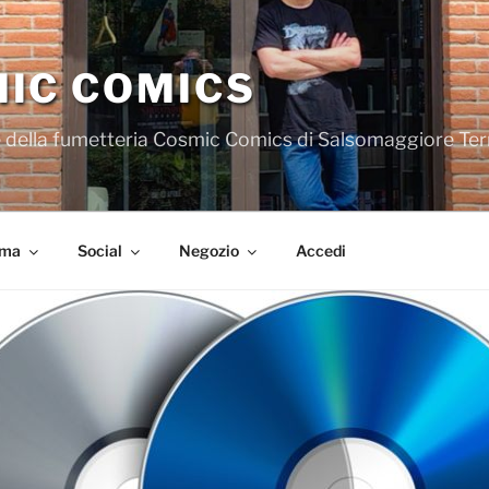
IC COMICS
iale della fumetteria Cosmic Comics di Salsomaggiore Te
ema
Social
Negozio
Accedi