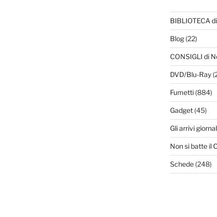
BIBLIOTECA di
Blog
(22)
CONSIGLI di N
DVD/Blu-Ray
(
Fumetti
(884)
Gadget
(45)
Gli arrivi giornal
Non si batte i
Schede
(248)