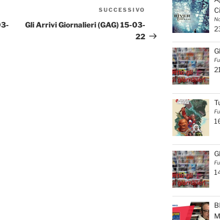
C
SUCCESSIVO
Articolo
No
successivo
03-
Gli Arrivi Giornalieri (GAG) 15-03-
2
22
G
Fu
2
T
Fu
1
G
Fu
1
B
M