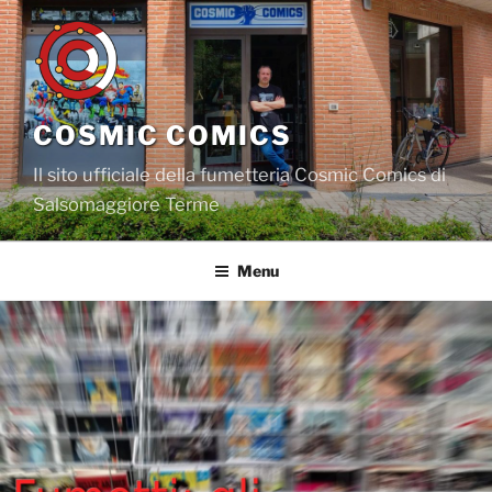
Salta
al
contenuto
COSMIC COMICS
Il sito ufficiale della fumetteria Cosmic Comics di
Salsomaggiore Terme
Menu