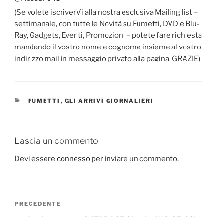
(Se volete iscriverVi alla nostra esclusiva Mailing list –
settimanale, con tutte le Novità su Fumetti, DVD e Blu-
Ray, Gadgets, Eventi, Promozioni – potete fare richiesta
mandando il vostro nome e cognome insieme al vostro
indirizzo mail in messaggio privato alla pagina, GRAZIE)
CATEGORIE
FUMETTI
,
GLI ARRIVI GIORNALIERI
Lascia un commento
Devi essere
connesso
per inviare un commento.
Navigazione
Articolo
PRECEDENTE
articoli
precedente: