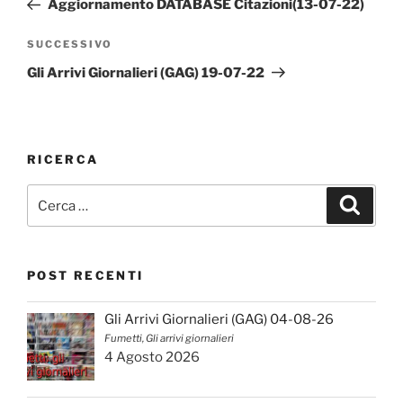
Aggiornamento DATABASE Citazioni(13-07-22)
Articolo
SUCCESSIVO
successivo
Gli Arrivi Giornalieri (GAG) 19-07-22
RICERCA
Cerca:
Cerca
POST RECENTI
Gli Arrivi Giornalieri (GAG) 04-08-26
Fumetti, Gli arrivi giornalieri
4 Agosto 2026